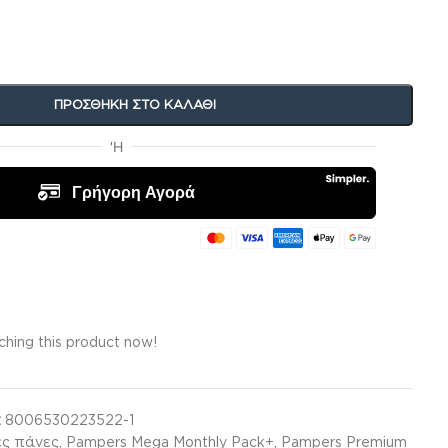
ΠΡΟΣΘΉΚΗ ΣΤΟ ΚΑΛΆΘΙ
hing this product now!
:
8006530223522-1
ές πάνες
,
Pampers Mega Monthly Pack+
,
Pampers Premium