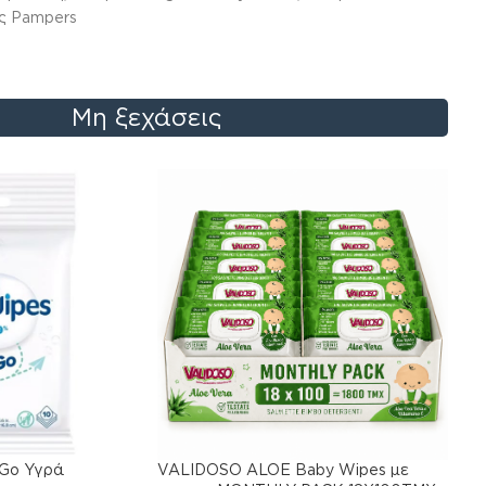
ς Pampers
Μη ξεχάσεις
 Go Υγρά
VALIDOSO ALOE Baby Wipes με