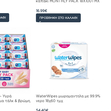
καπακι MONTHLY PACK 18X100TMX
(1800TMX)
16.99
€
ΆΘΙ
ΠΡΟΣΘΉΚΗ ΣΤΟ ΚΑΛΆΘΙ
– Υγρά
WaterWipes μωρομαντηλα με 99.9%
μα τάλκ & βρώμη,
νερο 18χ60 τμχ
άχια x 24
54.40
€