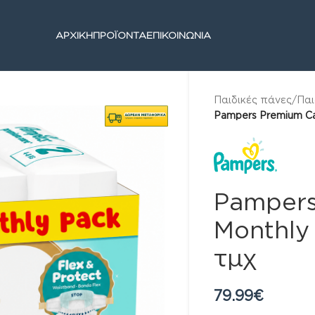
ΑΡΧΙΚΗ
ΠΡΟΪΟΝΤΑ
ΕΠΙΚΟΙΝΩΝΙΑ
Παιδικές πάνες
/
Παι
Pampers Premium Ca
Pampers
Monthly
τμχ
79.99
€