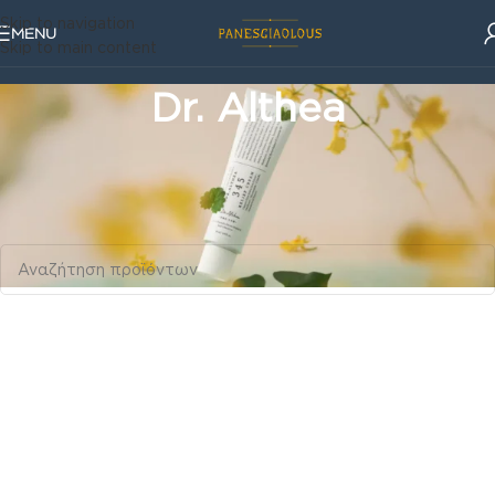
Skip to navigation
MENU
Skip to main content
Dr. Althea
Korean Beauty Corner
/
Dr. Althea
Δεν βρέθηκε κανένα προϊόν που να ταιριάζει με την επιλογή
σας.