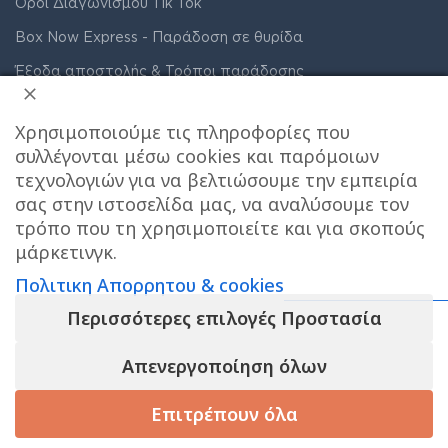
Οροι Διαγωνισμου Tik Tok
Box Now Express - Παράδοση σε θυρίδα
Έξοδα αποστολής & Τρόποι παράδοσης
Care stores χαρτης σημειου παραλαβης
Χρησιμοποιούμε τις πληροφορίες που
Συνδρομητικά πακέτα ακράτειας
συλλέγονται μέσω cookies και παρόμοιων
Όροι Χρήσης
τεχνολογιών για να βελτιώσουμε την εμπειρία
σας στην ιστοσελίδα μας, να αναλύσουμε τον
Πολιτική Απορρήτου & Cookies
τρόπο που τη χρησιμοποιείτε και για σκοπούς
μάρκετινγκ.
Πολιτικη Απορρητου & cookies
Περισσότερες επιλογές Προστασία
Το e-shop λειτουργει κανονικα ΟΛΟ τον
ΔΙΕΥΘΥΝΣΗ ΚΑΤΑΣΤΗΜΑΤΟΣ
Απενεργοποίηση όλων
ΑΥΓΟΥΣΤΟ και αποστελλονται αμεσα οι
παραγγελιες σας , το φυσικο μας
Επιτρέπουν όλα
καταστημα στον ΧΟΛΑΡΓΟ θα ειναι
Care stores Χολαργού: 17ης Νοεμβρίου 20, Χολαργός ,
ΚΛΕΙΣΤΟ για παραλαβες απο 10/8 εως 23/8,
2106514570
Χάρτης