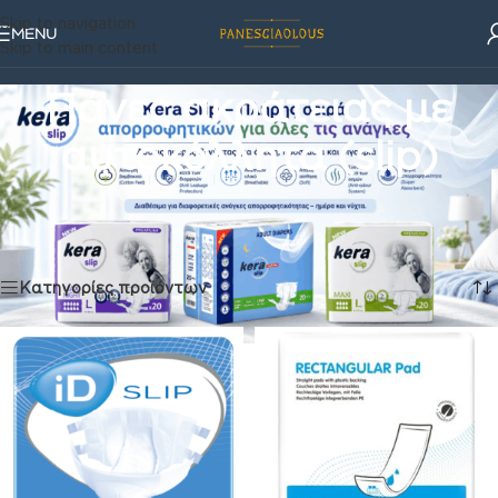
Skip to navigation
MENU
Skip to main content
Πάνες ακράτειας με
αυτοκόλλητα (slip)
Ακράτεια & Φροντίδα
/
Πάνες ακράτειας με αυτοκόλλητα (slip)
Βλέπετε 1–16 από 37 αποτελέσματα
Κατηγορίες προϊόντων