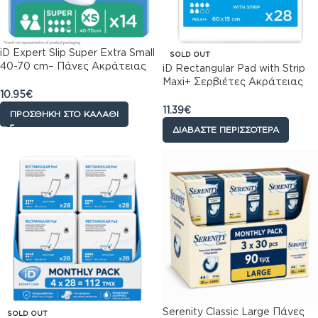
iD Expert Slip Super Extra Small
SOLD OUT
40-70 cm– Πάνες Ακράτειας
iD Rectangular Pad with Strip
All-in-One (14 τεμ.)
Maxi+ Σερβιέτες Ακράτειας
10.95
€
(60x15cm), 28τεμ
11.39
€
ΠΡΟΣΘΉΚΗ ΣΤΟ ΚΑΛΆΘΙ
ΔΙΑΒΆΣΤΕ ΠΕΡΙΣΣΌΤΕΡΑ
Serenity Classic Large Πάνες
SOLD OUT