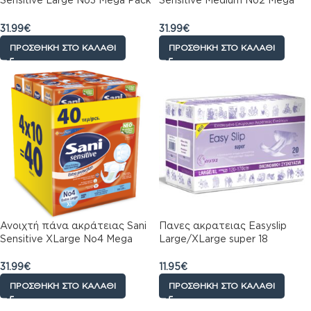
Sensitive Large No3 Mega Pack
Sensitive Medium No2 Mega
48τεμ (4×12τμχ)
Pack 60τεμ (4×15τμχ)
31.99
€
31.99
€
ΠΡΟΣΘΉΚΗ ΣΤΟ ΚΑΛΆΘΙ
ΠΡΟΣΘΉΚΗ ΣΤΟ ΚΑΛΆΘΙ
Ανοιχτή πάνα ακράτειας Sani
Πανες ακρατειας Easyslip
Sensitive XLarge No4 Mega
Large/XLarge super 18
Pack 40τεμ (4×10τμχ)
τεμαχιων
31.99
€
11.95
€
ΠΡΟΣΘΉΚΗ ΣΤΟ ΚΑΛΆΘΙ
ΠΡΟΣΘΉΚΗ ΣΤΟ ΚΑΛΆΘΙ