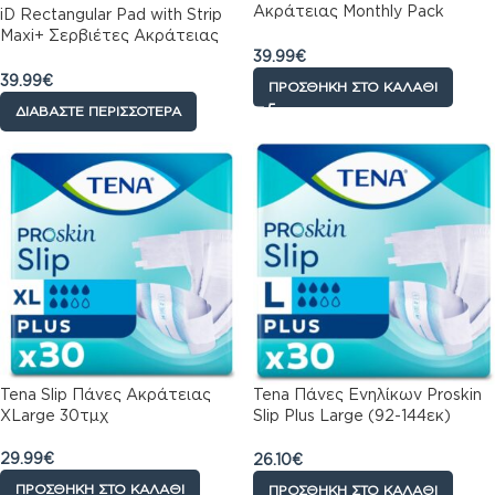
Ακράτειας Monthly Pack
iD Rectangular Pad with Strip
3×30τμχ – 90τμχ
Maxi+ Σερβιέτες Ακράτειας
39.99
€
(60x15cm), Monthly Pack
112τμχ (4×28)
39.99
€
ΠΡΟΣΘΉΚΗ ΣΤΟ ΚΑΛΆΘΙ
ΔΙΑΒΆΣΤΕ ΠΕΡΙΣΣΌΤΕΡΑ
Tena Slip Πάνες Ακράτειας
Tena Πάνες Ενηλίκων Proskin
XLarge 30τμχ
Slip Plus Large (92-144εκ)
30τεμ
29.99
€
26.10
€
ΠΡΟΣΘΉΚΗ ΣΤΟ ΚΑΛΆΘΙ
ΠΡΟΣΘΉΚΗ ΣΤΟ ΚΑΛΆΘΙ