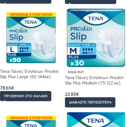
Tena Πάνες Ενηλίκων Proskin
SOLD OUT
Slip Plus Large (92-144εκ)
Tena Πάνες Ενηλίκων Proskin
Μηνιαια Συσκευασία 90τεμ
Slip Plus Medium (73-122 εκ)
(3*30τεμ)
78.65
€
30τεμ
22.85
€
ΠΡΟΣΘΉΚΗ ΣΤΟ ΚΑΛΆΘΙ
ΔΙΑΒΆΣΤΕ ΠΕΡΙΣΣΌΤΕΡΑ