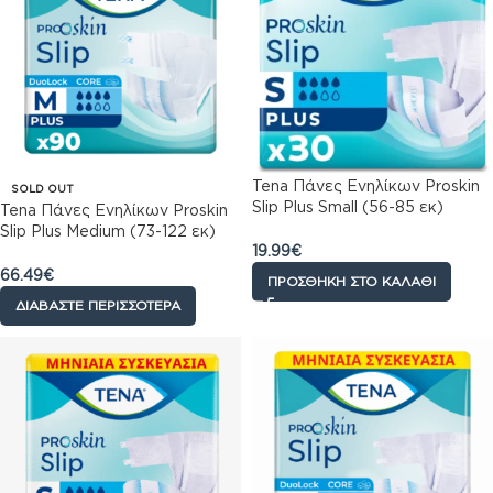
Tena Πάνες Ενηλίκων Proskin
SOLD OUT
Slip Plus Small (56-85 εκ)
Tena Πάνες Ενηλίκων Proskin
30τεμ
Slip Plus Medium (73-122 εκ)
19.99
€
Μηνιαια Συσκευασία 90τεμ
(3*30τεμ)
66.49
€
ΠΡΟΣΘΉΚΗ ΣΤΟ ΚΑΛΆΘΙ
ΔΙΑΒΆΣΤΕ ΠΕΡΙΣΣΌΤΕΡΑ