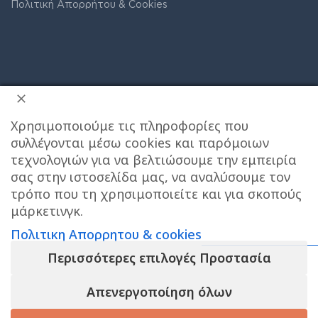
Πολιτική Απορρήτου & Cookies
Χρησιμοποιούμε τις πληροφορίες που
συλλέγονται μέσω cookies και παρόμοιων
τεχνολογιών για να βελτιώσουμε την εμπειρία
σας στην ιστοσελίδα μας, να αναλύσουμε τον
ΔΙΕΥΘΥΝΣΗ ΚΑΤΑΣΤΗΜΑΤΟΣ
τρόπο που τη χρησιμοποιείτε και για σκοπούς
μάρκετινγκ.
Πολιτικη Απορρητου & cookies
Care stores Χολαργού: 17ης Νοεμβρίου 20, Χολαργός ,
2106514570
Χάρτης
Περισσότερες επιλογές Προστασία
Το e-shop λειτουργει κανονικα ΟΛΟ τον
ΚΕΝΤΡΙΚΕΣ ΑΠΟΘΗΚΕΣ ΠΑΙΑΝΙΑ
Τηλεφωνο
Απενεργοποίηση όλων
ΑΥΓΟΥΣΤΟ και αποστελλονται αμεσα οι
επικοινωνίας αποθήκης : 6976890700
παραγγελιες σας , το φυσικο μας