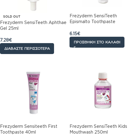
Frezyderm SensiTeeth
SOLD OUT
Epismalto Toothpaste
Frezyderm SensiTeeth Aphthae
1.450ppm 50ml
Gel 25ml
6.15
€
7.28
€
ΠΡΟΣΘΉΚΗ ΣΤΟ ΚΑΛΆΘΙ
ΔΙΑΒΆΣΤΕ ΠΕΡΙΣΣΌΤΕΡΑ
Frezyderm Sensiteeth First
Frezyderm SensiTeeth Kids
Toothpaste 40ml
Mouthwash 250ml