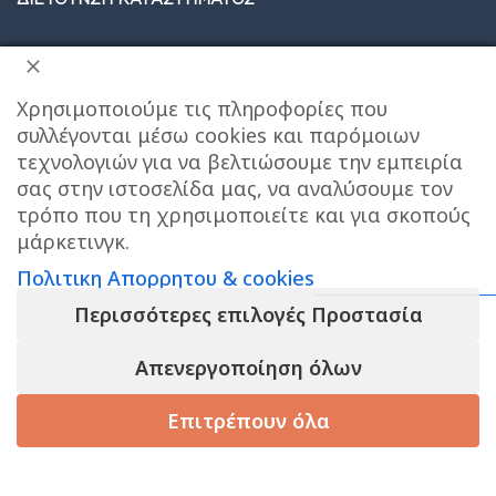
Care stores Χολαργού: 17ης Νοεμβρίου 20, Χολαργός ,
2106514570
Χάρτης
Χρησιμοποιούμε τις πληροφορίες που
συλλέγονται μέσω cookies και παρόμοιων
ΚΕΝΤΡΙΚΕΣ ΑΠΟΘΗΚΕΣ ΠΑΙΑΝΙΑ
Τηλεφωνο
τεχνολογιών για να βελτιώσουμε την εμπειρία
επικοινωνίας αποθήκης : 6976890700
σας στην ιστοσελίδα μας, να αναλύσουμε τον
τρόπο που τη χρησιμοποιείτε και για σκοπούς
Τηλεφωνο εξυπηρετησης πελατων e-shop : 2106540303
μάρκετινγκ.
Ωράριο εξυπηρέτησης : 09:00-17:00
Πολιτικη Απορρητου & cookies
Περισσότερες επιλογές Προστασία
Απενεργοποίηση όλων
Επιτρέπουν όλα
PANESGIAOLOUS BLOG
τάστημα
Καλάθι
Korean Beauty
Filters