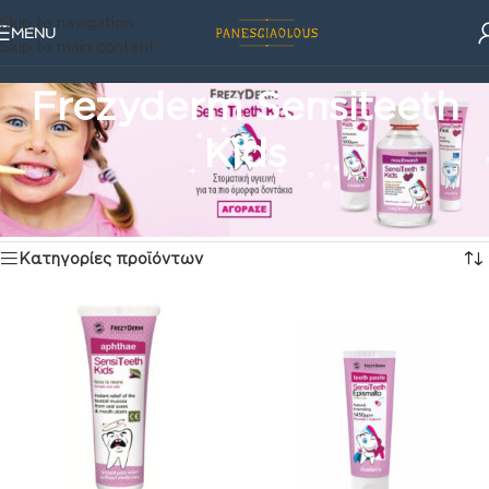
Skip to navigation
MENU
Skip to main content
Frezyderm Sensiteeth
Kids
Φροντίδα
/
Frezyderm Sensiteeth Kids
Προβάλλονται όλα - 5 αποτελέσματα
Κατηγορίες προϊόντων