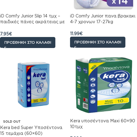
iD Comfy Junior Slip 14 τμχ –
iD Comfy Junior πανα βρακακι
παιδικές πάνες ακράτειας με
4-7 χρονων 17-27kg
αυτοκόλλητο 4χρονών+ 17-
30kg
11.99
€
7.95
€
ΠΡΟΣΘΉΚΗ ΣΤΟ ΚΑΛΆΘΙ
ΠΡΟΣΘΉΚΗ ΣΤΟ ΚΑΛΆΘΙ
Kera υποσέντονα Maxi 60×90
SOLD OUT
10τμχ
Kera bed Super Υποσέντονα
15 τεμάχια (60×60)