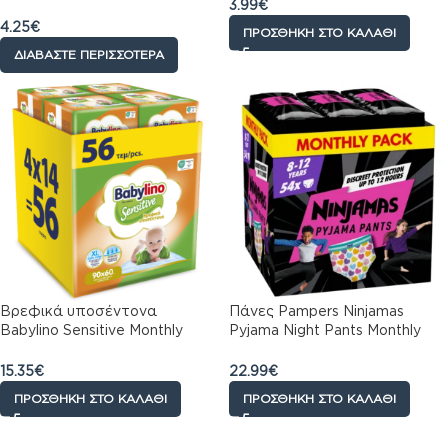
3.99
€
4.25
€
ΠΡΟΣΘΉΚΗ ΣΤΟ ΚΑΛΆΘΙ
ΔΙΑΒΆΣΤΕ ΠΕΡΙΣΣΌΤΕΡΑ
Βρεφικά υποσέντονα
Πάνες Pampers Ninjamas
Babylino Sensitive Monthly
Pyjama Night Pants Monthly
Pack 90Χ60cm 56 τμχ
Pack 54 τεμ. για Κορίτσια 8-12
ετών (27-43kg)
15.35
€
22.99
€
ΠΡΟΣΘΉΚΗ ΣΤΟ ΚΑΛΆΘΙ
ΠΡΟΣΘΉΚΗ ΣΤΟ ΚΑΛΆΘΙ