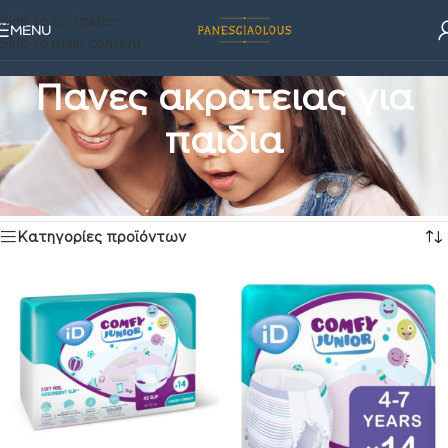
Skip to navigation
MENU
Skip to main content
Πανες ακρατειας για
παιδια
Ακράτεια & Φροντίδα
/
Πανες ακρατειας για παιδια
Προβάλλονται όλα - 9 αποτελέσματα
Κατηγορίες προϊόντων