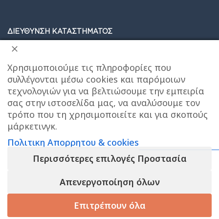
ΔΙΕΥΘΥΝΣΗ ΚΑΤΑΣΤΗΜΑΤΟΣ
Care stores Χολαργού: 17ης Νοεμβρίου 20, Χολαργός ,
Χρησιμοποιούμε τις πληροφορίες που
2106514570
Χάρτης
συλλέγονται μέσω cookies και παρόμοιων
τεχνολογιών για να βελτιώσουμε την εμπειρία
ΚΕΝΤΡΙΚΕΣ ΑΠΟΘΗΚΕΣ ΠΑΙΑΝΙΑ
Τηλεφωνο
σας στην ιστοσελίδα μας, να αναλύσουμε τον
επικοινωνίας αποθήκης : 6976890700
τρόπο που τη χρησιμοποιείτε και για σκοπούς
μάρκετινγκ.
Τηλεφωνο εξυπηρετησης πελατων e-shop : 2106540303
Πολιτικη Απορρητου & cookies
Ωράριο εξυπηρέτησης : 09:00-17:00
Περισσότερες επιλογές Προστασία
Απενεργοποίηση όλων
Επιτρέπουν όλα