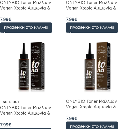
ONLYBIO Toner Μαλλιών
ONLYBIO Toner Μαλλιών
Vegan Χωρίς Αμμωνία &
Vegan Χωρίς Αμμωνία &
Υπεροξείδιο Υδρογόνου,
Υπεροξείδιο Υδρογόνου,
Cherry Cola, Μωβ Τόνος,
Maple Syrup, Βαθιά
7.99
€
7.99
€
Λάμψη & Λεπτή Ανταύγεια,
Κεχριμπαρένια Απόχρωση,
ΠΡΟΣΘΉΚΗ ΣΤΟ ΚΑΛΆΘΙ
ΠΡΟΣΘΉΚΗ ΣΤΟ ΚΑΛΆΘΙ
100ml
100ml
ONLYBIO Toner Μαλλιών
SOLD OUT
Vegan Χωρίς Αμμωνία &
ONLYBIO Toner Μαλλιών
Υπεροξείδιο Υδρογόνου,
Vegan Χωρίς Αμμωνία &
Μαύρη Σοκολάτα, Σκούρα
7.99
€
Υπεροξείδιο Υδρογόνου, Oreo
Καφέ Απόχρωση, 100ml
για Έντονη Μαύρη Απόχρωση,
7.99
€
ΠΡΟΣΘΉΚΗ ΣΤΟ ΚΑΛΆΘΙ