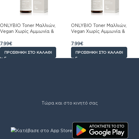
ONLYBIO Toner Μαλλιών,
ONLYBIO Toner Μαλλιών,
Vegan Χωρίς Αμμωνία &
Vegan Χωρίς Αμμωνία &
Υπεροξείδιο Υδρογόνου, Γάλα
Υπεροξείδιο Υδρογόνου,
Αμυγδάλου, Κρεμώδης &
Κρέμα Καρύδας, Ανοιχτή
7.99
€
7.99
€
Γαλακτώδης Μπεζ Απόχρωση,
Περλέ Απόχρωση, 100ml
ΠΡΟΣΘΉΚΗ ΣΤΟ ΚΑΛΆΘΙ
ΠΡΟΣΘΉΚΗ ΣΤΟ ΚΑΛΆΘΙ
100ml
Τώρα και στο κινητό σας