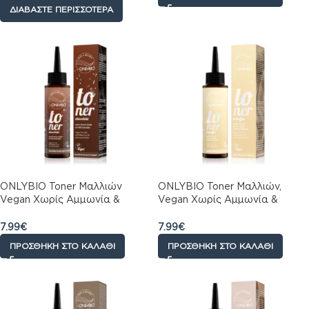
100ml
ΔΙΑΒΆΣΤΕ ΠΕΡΙΣΣΌΤΕΡΑ
ONLYBIO Toner Μαλλιών
ONLYBIO Toner Μαλλιών,
Vegan Χωρίς Αμμωνία &
Vegan Χωρίς Αμμωνία &
Υπεροξείδιο Υδρογόνου,
Υπεροξείδιο Υδρογόνου,
Σοκολάτα, Καφέ Τόνος &
Banoffee, Ηλιόλουστος Τόνος,
7.99
€
7.99
€
Διακριτική Ανταύγεια, 100ml
Λάμψη & Διακριτική
ΠΡΟΣΘΉΚΗ ΣΤΟ ΚΑΛΆΘΙ
ΠΡΟΣΘΉΚΗ ΣΤΟ ΚΑΛΆΘΙ
Ανταύγεια, 100ml