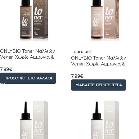
ONLYBIO Toner Μαλλιών,
SOLD OUT
Vegan Χωρίς Αμμωνία &
ONLYBIO Toner Μαλλιών,
Υπεροξείδιο Υδρογόνου,
Vegan Χωρίς Αμμωνία &
Gingerbread Καφέ, 100ml
7.99
€
Υπεροξείδιο Υδρογόνου,
Vanilla, Μπεζ Τόνοι, Λάμψη &
7.99
€
ΠΡΟΣΘΉΚΗ ΣΤΟ ΚΑΛΆΘΙ
Λεπτή Ανταύγεια, 100ml
ΔΙΑΒΆΣΤΕ ΠΕΡΙΣΣΌΤΕΡΑ