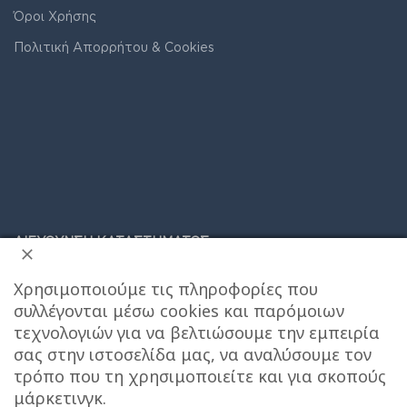
Όροι Χρήσης
Πολιτική Απορρήτου & Cookies
ΔΙΕΥΘΥΝΣΗ ΚΑΤΑΣΤΗΜΑΤΟΣ
Χρησιμοποιούμε τις πληροφορίες που
Care stores Χολαργού: 17ης Νοεμβρίου 20, Χολαργός ,
συλλέγονται μέσω cookies και παρόμοιων
2106514570
Χάρτης
τεχνολογιών για να βελτιώσουμε την εμπειρία
σας στην ιστοσελίδα μας, να αναλύσουμε τον
ΚΕΝΤΡΙΚΕΣ ΑΠΟΘΗΚΕΣ ΠΑΙΑΝΙΑ
Τηλεφωνο
τρόπο που τη χρησιμοποιείτε και για σκοπούς
επικοινωνίας αποθήκης : 6976890700
μάρκετινγκ.