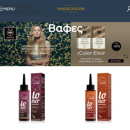
Skip to navigation
MENU
Skip to main content
Βαφες
Καλλυντικά
/
Μαλλια
/
Βαφες
Προβάλλονται όλα - 10 αποτελέσματα
Κατηγορίες προϊόντων