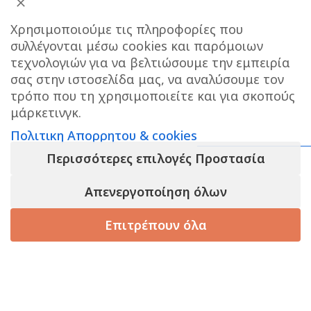
Χρησιμοποιούμε τις πληροφορίες που
συλλέγονται μέσω cookies και παρόμοιων
τεχνολογιών για να βελτιώσουμε την εμπειρία
σας στην ιστοσελίδα μας, να αναλύσουμε τον
ΔΙΕΥΘΥΝΣΗ ΚΑΤΑΣΤΗΜΑΤΟΣ
τρόπο που τη χρησιμοποιείτε και για σκοπούς
μάρκετινγκ.
Care stores Χολαργού: 17ης Νοεμβρίου 20, Χολαργός ,
Πολιτικη Απορρητου & cookies
2106514570
Χάρτης
Περισσότερες επιλογές Προστασία
ΚΕΝΤΡΙΚΕΣ ΑΠΟΘΗΚΕΣ ΠΑΙΑΝΙΑ
Τηλεφωνο
επικοινωνίας αποθήκης : 6976890700
Απενεργοποίηση όλων
Επιτρέπουν όλα
Τηλεφωνο εξυπηρετησης πελατων e-shop : 2106540303
Ωράριο εξυπηρέτησης : 09:00-17:00
τάστημα
Καλάθι
Korean Beauty
Filters