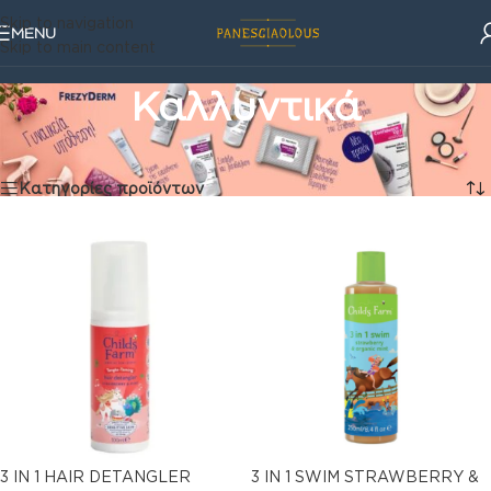
Skip to navigation
MENU
Skip to main content
Καλλυντικά
Καλλυντικά
Βλέπετε 1–16 από 291 αποτελέσματα
Κατηγορίες προϊόντων
3 IN 1 HAIR DETANGLER
3 IN 1 SWIM STRAWBERRY &