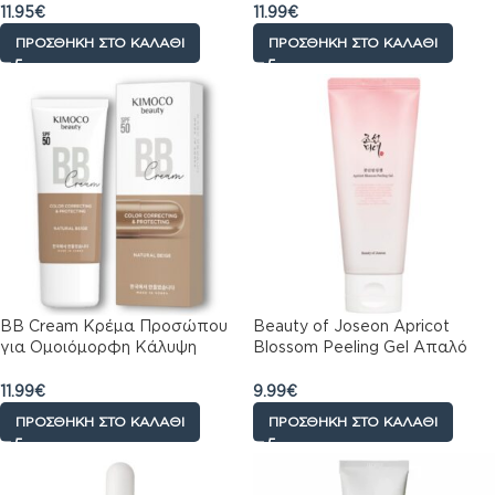
Λάμψη & Πανάδες 50ml
11.95
€
11.99
€
ΠΡΟΣΘΉΚΗ ΣΤΟ ΚΑΛΆΘΙ
ΠΡΟΣΘΉΚΗ ΣΤΟ ΚΑΛΆΘΙ
BB Cream Κρέμα Προσώπου
Beauty of Joseon Apricot
για Ομοιόμορφη Κάλυψη
Blossom Peeling Gel Απαλό
Kimoco με SPF 50 Natural
Peeling Απολέπισης
Beige, 40gr
Προσώπου με Βερίκοκο, 100ml
11.99
€
9.99
€
ΠΡΟΣΘΉΚΗ ΣΤΟ ΚΑΛΆΘΙ
ΠΡΟΣΘΉΚΗ ΣΤΟ ΚΑΛΆΘΙ