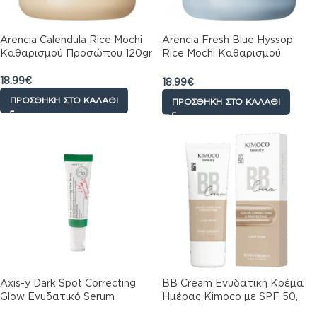
Arencia Calendula Rice Mochi
Arencia Fresh Blue Hyssop
Καθαρισμού Προσώπου 120gr
Rice Mochi Καθαρισμού
Προσώπου για Ακνεϊκές
Επιδερμίδες 120gr
18.99
€
18.99
€
ΠΡΟΣΘΉΚΗ ΣΤΟ ΚΑΛΆΘΙ
ΠΡΟΣΘΉΚΗ ΣΤΟ ΚΑΛΆΘΙ
Axis-y Dark Spot Correcting
BB Cream Ενυδατική Κρέμα
Glow Ενυδατικό Serum
Ημέρας Kimoco με SPF 50,
Προσώπου με Νιασιναμίδη για
απαλό μπεζ, 40gr