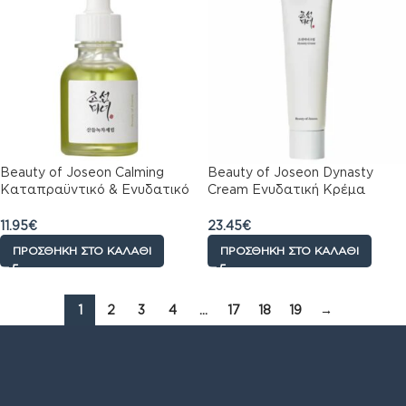
Beauty of Joseon Calming
Beauty of Joseon Dynasty
Καταπραϋντικό & Ενυδατικό
Cream Ενυδατική Κρέμα
Serum Προσώπου με Green
Προσώπου, 100ml
Tea & Panthenol για
11.95
€
23.45
€
Αποτοξίνωση 30ml
ΠΡΟΣΘΉΚΗ ΣΤΟ ΚΑΛΆΘΙ
ΠΡΟΣΘΉΚΗ ΣΤΟ ΚΑΛΆΘΙ
1
2
3
4
…
17
18
19
→