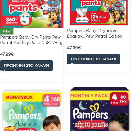
Pampers Baby-Dry πανα
NEW
βρακακι Paw Patrol Edition
Pampers Baby-Dry Pants Paw
Monthly Pack Νο4 9kg-15kg
Patrol Monthly Pack No8 17+kg
180τμχ
47.99
€
117 τμχ
47.99
€
ΠΡΟΣΘΉΚΗ ΣΤΟ ΚΑΛΆΘΙ
ΠΡΟΣΘΉΚΗ ΣΤΟ ΚΑΛΆΘΙ