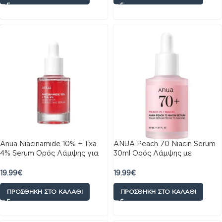
Anua Niacinamide 10% + Txa
ANUA Peach 70 Niacin Serum
4% Serum Ορός Λάμψης για
30ml Ορός Λάμψης με
Σκούρες Κηλίδες & Πανάδες
Νιασιναμίδη
30ml
19.99
€
19.99
€
ΠΡΟΣΘΉΚΗ ΣΤΟ ΚΑΛΆΘΙ
ΠΡΟΣΘΉΚΗ ΣΤΟ ΚΑΛΆΘΙ