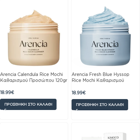
Arencia Calendula Rice Mochi
Arencia Fresh Blue Hyssop
Καθαρισμού Προσώπου 120gr
Rice Mochi Καθαρισμού
Προσώπου για Ακνεϊκές
Επιδερμίδες 120gr
18.99
€
18.99
€
ΠΡΟΣΘΉΚΗ ΣΤΟ ΚΑΛΆΘΙ
ΠΡΟΣΘΉΚΗ ΣΤΟ ΚΑΛΆΘΙ