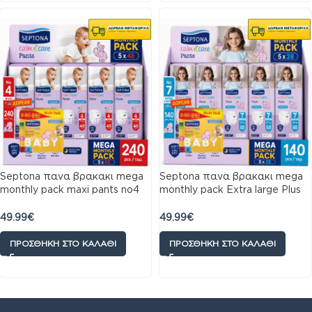
Septona πανα βρακακι mega
Septona πανα βρακακι mega
monthly pack maxi pants no4
monthly pack Extra large Plus
7-13kg (5×48τμχ) 240 πανες
pants no7 15+kg (5×28 τμχ)
βρακακι
140 πανες βρακακι
49.99
€
49.99
€
ΠΡΟΣΘΉΚΗ ΣΤΟ ΚΑΛΆΘΙ
ΠΡΟΣΘΉΚΗ ΣΤΟ ΚΑΛΆΘΙ