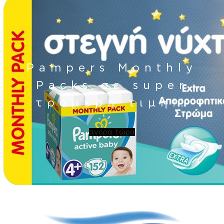
Pampers Monthly
Packs σε super
τρομερη τιμη!!
αγορά τώρα