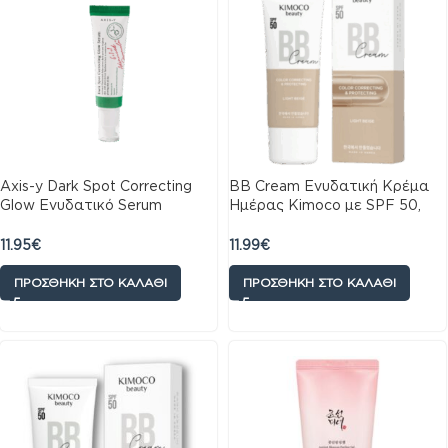
Axis-y Dark Spot Correcting
BB Cream Ενυδατική Κρέμα
Glow Ενυδατικό Serum
Ημέρας Kimoco με SPF 50,
Προσώπου με Νιασιναμίδη
απαλό μπεζ, 40gr
για Λάμψη & Πανάδες 50ml
11.95
€
11.99
€
ΠΡΟΣΘΉΚΗ ΣΤΟ ΚΑΛΆΘΙ
ΠΡΟΣΘΉΚΗ ΣΤΟ ΚΑΛΆΘΙ