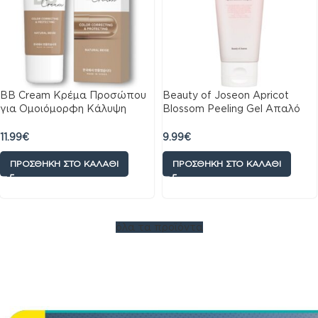
BB Cream Κρέμα Προσώπου
Beauty of Joseon Apricot
για Ομοιόμορφη Κάλυψη
Blossom Peeling Gel Απαλό
Kimoco με SPF 50 Natural
Peeling Απολέπισης
Beige, 40gr
Προσώπου με Βερίκοκο,
11.99
€
9.99
€
100ml
ΠΡΟΣΘΉΚΗ ΣΤΟ ΚΑΛΆΘΙ
ΠΡΟΣΘΉΚΗ ΣΤΟ ΚΑΛΆΘΙ
όλα τα προϊόντα