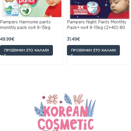
Pampers Harmonie pants
Pampers Night Pants Monthly
monthly pack no4 9-15kg
Pack+ no4 9-15kg (2×40) 80
168τμχ
τμχ
49.99
€
31.49
€
ΠΡΟΣΘΉΚΗ ΣΤΟ ΚΑΛΆΘΙ
ΠΡΟΣΘΉΚΗ ΣΤΟ ΚΑΛΆΘΙ