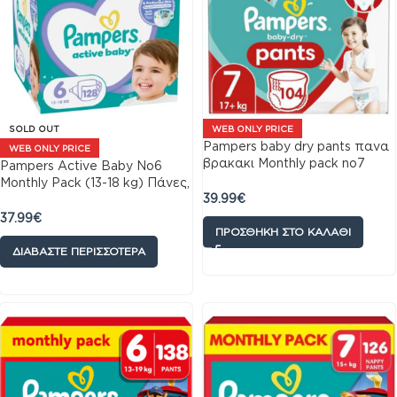
SOLD OUT
WEB ONLY PRICE
Pampers baby dry pants πανα
WEB ONLY PRICE
βρακακι Monthly pack no7
Pampers Active Baby No6
17+kg 104 τμχ
Monthly Pack (13-18 kg) Πάνες,
39.99
€
128τεμ
37.99
€
ΠΡΟΣΘΉΚΗ ΣΤΟ ΚΑΛΆΘΙ
ΔΙΑΒΆΣΤΕ ΠΕΡΙΣΣΌΤΕΡΑ