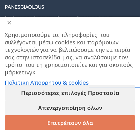
PANESGIAOLOUS
Συνδρομητικά πακετα Pampers Panesgiaolous.gr
Επικοινωνία
Χρησιμοποιούμε τις πληροφορίες που
Οροι Διαγωνισμου Tik Tok
συλλέγονται μέσω cookies και παρόμοιων
τεχνολογιών για να βελτιώσουμε την εμπειρία
Box Now Express - Παράδοση σε θυρίδα
σας στην ιστοσελίδα μας, να αναλύσουμε τον
Έξοδα αποστολής & Τρόποι παράδοσης
τρόπο που τη χρησιμοποιείτε και για σκοπούς
μάρκετινγκ.
Care stores χαρτης σημειου παραλαβης
Πολιτικη Απορρητου & cookies
Συνδρομητικά πακέτα ακράτειας
Περισσότερες επιλογές Προστασία
Όροι Χρήσης
Το e-shop λειτουργει κανονικα ΟΛΟ τον
Πολιτική Απορρήτου & Cookies
Απενεργοποίηση όλων
ΑΥΓΟΥΣΤΟ και αποστελλονται αμεσα οι
παραγγελιες σας , το φυσικο μας
Επιτρέπουν όλα
καταστημα στον ΧΟΛΑΡΓΟ θα ειναι
ΚΛΕΙΣΤΟ για παραλαβες απο 10/8 εως 23/8,
ΚΑΛΟ ΚΑΛΟΚΑΙΡΙ!
τάστημα
Καλάθι
Korean Beauty