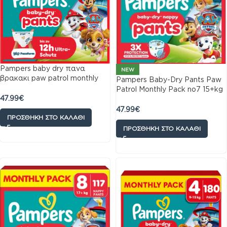
Pampers baby dry πανα
NEW
βρακακι paw patrol monthly
Pampers Baby-Dry Pants Paw
pack 14-19k no6 138 τμχ
Patrol Monthly Pack no7 15+kg
47.99
€
126 τμχ
47.99
€
ΠΡΟΣΘΉΚΗ ΣΤΟ ΚΑΛΆΘΙ
ΠΡΟΣΘΉΚΗ ΣΤΟ ΚΑΛΆΘΙ