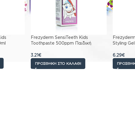
ids
Frezyderm SensiTeeth Kids
Frezyderm 
0ml
Toothpaste 500ppm Παιδική
Styling Ge
Οδοντόπαστα Κατά της
Τζελ Για 
Τερηδόνας, 50ml
3.21
€
6.29
€
ΠΡΟΣΘΉΚΗ ΣΤΟ ΚΑΛΆΘΙ
ΠΡΟΣΘΉΚ