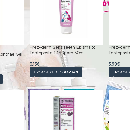
Frezyderm SensiTeeth Epismalto
Frezyderm 
Toothpaste 1.450ppm 50ml
Toothpast
Aphthae Gel
6.15
€
3.99
€
ΠΡΟΣΘΉΚΗ ΣΤΟ ΚΑΛΆΘΙ
ΠΡΟΣΘΉΚ