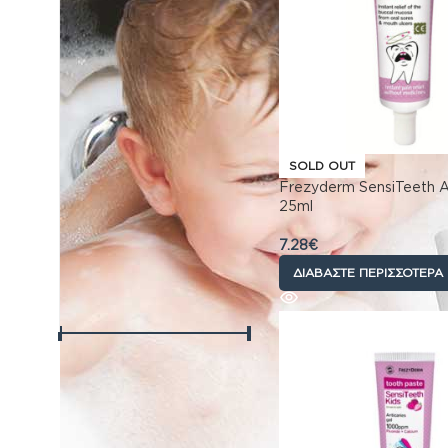
Αντηλιακά
›
Βρεφικό γάλα
›
Ειδη για το Σπιτι
›
Φροντίδα
›
Sex
›
Συμπληρωματα
διατροφης
›
Κατοικίδια
SOLD OUT
Παιχνίδια
Frezyderm SensiTeeth 
25ml
Επικοινωνια
7.28
€
ΔΙΑΒΆΣΤΕ ΠΕΡΙΣΣΌΤΕΡΑ
ΤΙΜΉ
Τιμή:
0€
—
10€
ΦΙΛΤΡΆΡΙΣΜΑ