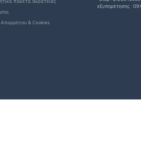
ητικά πακέτα ακράτειας
εξυπηρέτησης : 09:
ήσης
 Απορρήτου & Cookies