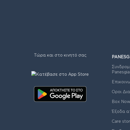
Τώρα και στο κινητό σας
PANESG
Συνδρομ
Panesgia
Επικοιν
Οροι Δια
Box Now
Έξοδα α
Care sto