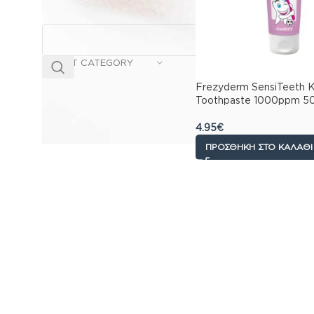
SELECT CATEGORY
Frezyderm SensiTeeth K
Toothpaste 1000ppm 5
4.95
€
ΠΡΟΣΘΉΚΗ ΣΤΟ ΚΑΛΆΘΙ