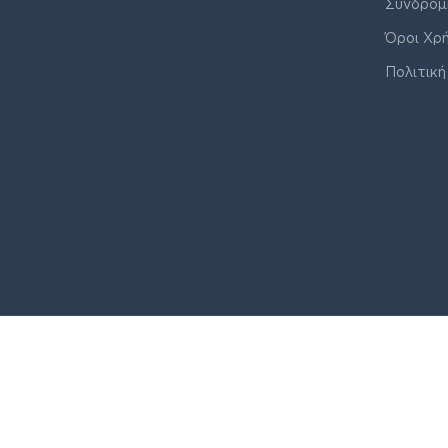
Συνδρομ
Όροι Χρ
Πολιτική
© J&K COMPANY ALL RIGHTS RESERVED 2026