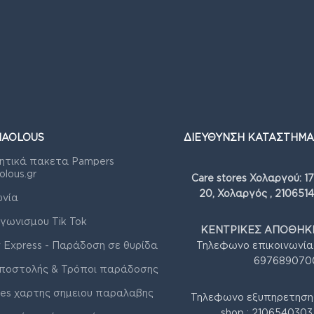
IAOLOUS
ΔΙΕΥΘΥΝΣΗ ΚΑΤΑΣΤΗΜΑ
ητικά πακετα Pampers
olous.gr
Care stores Χολαργού: 1
20, Χολαργός , 210651
ωνία
γωνισμου Tik Tok
ΚΕΝΤΡΙΚΕΣ ΑΠΟΘΗΚΕ
 Express - Παράδοση σε θυρίδα
Τηλεφωνο επικοινωνία
697689070
ποστολής & Τρόποι παράδοσης
res χαρτης σημειου παραλαβης
Τηλεφωνο εξυπηρετηση
shop : 210654030