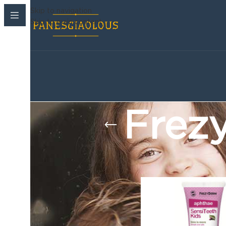
Skip to navigation
Skip to main content
Frezy
Korean Beauty Corner
›
Φροντίδα
/
Frezyderm Se
Παιδικές πάνες
›
Βρεφανάπτυξη
›
Μωρομαντηλα
›
Ακράτεια & Φροντίδα
›
Καλλυντικά
›
Στοματική Υγιεινή
›