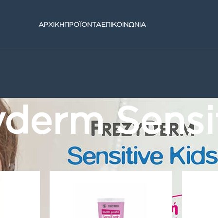
ΑΡΧΙΚΗ
ΠΡΟΪΟΝΤΑ
ΕΠΙΚΟΙΝΩΝΙΑ
derm Sensit
nsitive kids