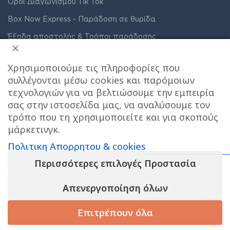
Οροι Διαγωνισμου Tik Tok
Box Now Express - Παράδοση σε θυρίδα
Έξοδα αποστολής & Τρόποι παράδοσης
Care stores χαρτης σημειου παραλαβης
Χρησιμοποιούμε τις πληροφορίες που
Συνδρομητικά πακέτα ακράτειας
συλλέγονται μέσω cookies και παρόμοιων
Όροι Χρήσης
τεχνολογιών για να βελτιώσουμε την εμπειρία
σας στην ιστοσελίδα μας, να αναλύσουμε τον
Πολιτική Απορρήτου & Cookies
τρόπο που τη χρησιμοποιείτε και για σκοπούς
μάρκετινγκ.
Πολιτικη Απορρητου & cookies
Περισσότερες επιλογές Προστασία
ΔΙΕΥΘΥΝΣΗ ΚΑΤΑΣΤΗΜΑΤΟΣ
Απενεργοποίηση όλων
Επιτρέπουν όλα
Care stores Χολαργού: 17ης Νοεμβρίου 20, Χολαργός ,
2106514570
Χάρτης