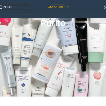
Skip to navigation
MENU
Skip to main content
Purito
Korean Beauty Corner
/
Purito
Δεν βρέθηκε κανένα προϊόν που να ταιριάζει με την επιλογή
σας.