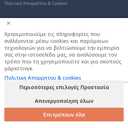
Πολιτική Απορρήτου & Cookies
Χρησιμοποιούμε τις πληροφορίες που
συλλέγονται μέσω cookies και παρόμοιων
τεχνολογιών για να βελτιώσουμε την εμπειρία
ΔΙΕΥΘΥΝΣΗ ΚΑΤΑΣΤΗΜΑΤΟΣ
σας στην ιστοσελίδα μας, να αναλύσουμε τον
τρόπο που τη χρησιμοποιείτε και για σκοπούς
μάρκετινγκ.
Care stores Χολαργού: 17ης Νοεμβρίου 20, Χολαργός ,
2106514570
Χάρτης
Πολιτικη Απορρητου & cookies
Περισσότερες επιλογές Προστασία
ΚΕΝΤΡΙΚΕΣ ΑΠΟΘΗΚΕΣ ΠΑΙΑΝΙΑ
Τηλεφωνο
επικοινωνίας αποθήκης : 6976890700
Απενεργοποίηση όλων
Τηλεφωνο εξυπηρετησης πελατων e-shop : 2106540303
Επιτρέπουν όλα
Ωράριο εξυπηρέτησης : 09:00-17:00