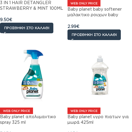
3 IN 1 HAIR DETANGLER
WEB ONLY PRICE
STRAWBERRY & MINT 100ML
Baby planet baby softener
μαλακτικο ρουχων baby
9.50
€
powder 40 πλυσεις
2.99
€
ΠΡΟΣΘΉΚΗ ΣΤΟ ΚΑΛΆΘΙ
ΠΡΟΣΘΉΚΗ ΣΤΟ ΚΑΛΆΘΙ
WEB ONLY PRICE
WEB ONLY PRICE
Baby planet απολυμαντικο
Baby planet υγρο πιατων για
spray 325 ml
μωρά 425ml