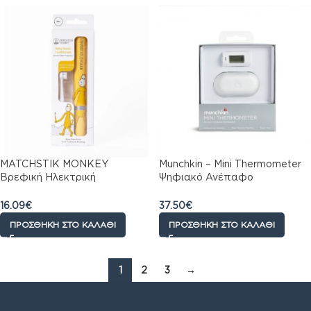
MATCHSTIK MONKEY
Munchkin – Mini Thermometer
Βρεφική Ηλεκτρική
Ψηφιακό Ανέπαφο
Οδοντόβουρτσα Lion
Θερμόμετρο Μετώπου
16.09
€
37.50
€
ΠΡΟΣΘΉΚΗ ΣΤΟ ΚΑΛΆΘΙ
ΠΡΟΣΘΉΚΗ ΣΤΟ ΚΑΛΆΘΙ
1
2
3
→