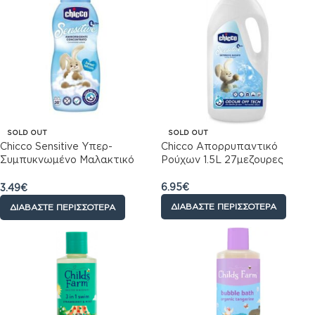
SOLD OUT
SOLD OUT
Chicco Sensitive Υπερ-
Chicco Απορρυπαντικό
Συμπυκνωμένο Μαλακτικό
Ρούχων 1.5L 27μεζουρες
Ρούχων Sweet Talcum Ταλκ,
750 ml
6.95
€
3.49
€
ΔΙΑΒΆΣΤΕ ΠΕΡΙΣΣΌΤΕΡΑ
ΔΙΑΒΆΣΤΕ ΠΕΡΙΣΣΌΤΕΡΑ