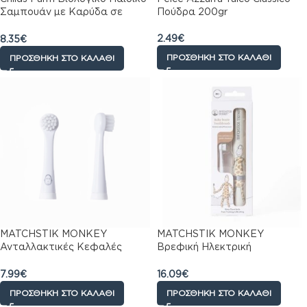
Σαμπουάν με Καρύδα σε
Πούδρα 200gr
Μορφή Gel , Ιδανικό για
Μπούκλες 250ml
2.49
€
8.35
€
ΠΡΟΣΘΉΚΗ ΣΤΟ ΚΑΛΆΘΙ
ΠΡΟΣΘΉΚΗ ΣΤΟ ΚΑΛΆΘΙ
MATCHSTIK MONKEY
MATCHSTIK MONKEY
Ανταλλακτικές Κεφαλές
Βρεφική Ηλεκτρική
Βρεφικής Οδοντόβουρτσας
Οδοντόβουρτσα Giraffe
2τμχ
7.99
€
16.09
€
ΠΡΟΣΘΉΚΗ ΣΤΟ ΚΑΛΆΘΙ
ΠΡΟΣΘΉΚΗ ΣΤΟ ΚΑΛΆΘΙ