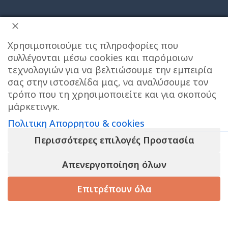
Χρησιμοποιούμε τις πληροφορίες που
συλλέγονται μέσω cookies και παρόμοιων
τεχνολογιών για να βελτιώσουμε την εμπειρία
σας στην ιστοσελίδα μας, να αναλύσουμε τον
ΔΙΕΥΘΥΝΣΗ ΚΑΤΑΣΤΗΜΑΤΟΣ
τρόπο που τη χρησιμοποιείτε και για σκοπούς
μάρκετινγκ.
Care stores Χολαργού: 17ης Νοεμβρίου 20, Χολαργός ,
Πολιτικη Απορρητου & cookies
2106514570
Χάρτης
Περισσότερες επιλογές Προστασία
ΚΕΝΤΡΙΚΕΣ ΑΠΟΘΗΚΕΣ ΠΑΙΑΝΙΑ
Τηλεφωνο
Το e-shop λειτουργει κανονικα ΟΛΟ τον
Απενεργοποίηση όλων
επικοινωνίας αποθήκης : 6976890700
ΑΥΓΟΥΣΤΟ και αποστελλονται αμεσα οι
παραγγελιες σας , το φυσικο μας
Επιτρέπουν όλα
καταστημα στον ΧΟΛΑΡΓΟ θα ειναι
Τηλεφωνο εξυπηρετησης πελατων e-shop : 2106540303
ΚΛΕΙΣΤΟ για παραλαβες απο 10/8 εως 23/8,
Ωράριο εξυπηρέτησης : 09:00-17:00
ΚΑΛΟ ΚΑΛΟΚΑΙΡΙ!
τάστημα
Καλάθι
Korean Beauty
Filters