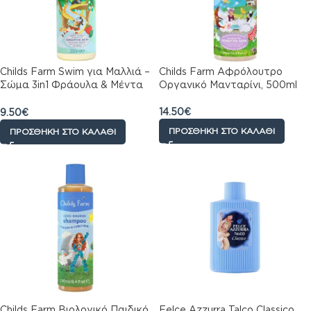
Childs Farm Swim για Μαλλιά –
Childs Farm Αφρόλουτρο
Σώμα 3in1 Φράουλα & Μέντα
Οργανικό Μανταρίνι, 500ml
250ml
14.50
€
9.50
€
ΠΡΟΣΘΉΚΗ ΣΤΟ ΚΑΛΆΘΙ
ΠΡΟΣΘΉΚΗ ΣΤΟ ΚΑΛΆΘΙ
Childs Farm Βιολογικό Παιδικό
Felce Azzurra Talco Classico