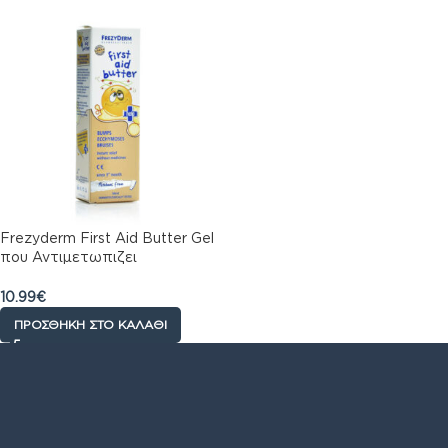
Frezyderm First Aid Butter Gel
που Αντιμετωπιζει
Χτυπηματα, Εκχυμωσεις &
Μωλωπες για Προσωπο &
10.99
€
Σωμα, 50ml
ΠΡΟΣΘΉΚΗ ΣΤΟ ΚΑΛΆΘΙ