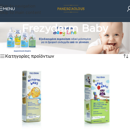
Skip to navigation
MENU
Skip to main content
Frezyderm Baby
Φροντίδα
/
Frezyderm Baby
Προβάλλονται όλα - 15 αποτελέσματα
Κατηγορίες προϊόντων