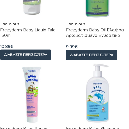
SOLD OUT
SOLD OUT
Frezyderm Baby Liquid Talc
Frezyderm Baby Oil Ελαφρα
150ml
Αρωματισμενο Ενυδατικο
Λαδι για Βρεφη & Ενηλικες,
200ml
10.89
€
9.99
€
ΔΙΑΒΆΣΤΕ ΠΕΡΙΣΣΌΤΕΡΑ
ΔΙΑΒΆΣΤΕ ΠΕΡΙΣΣΌΤΕΡΑ
Frezyderm Baby Perional
Frezyderm Baby Shampoo