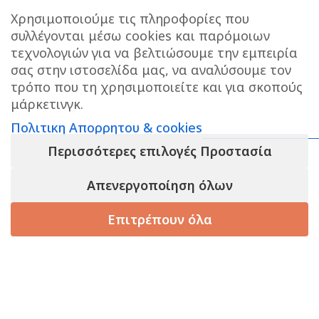
Χρησιμοποιούμε τις πληροφορίες που
συλλέγονται μέσω cookies και παρόμοιων
τεχνολογιών για να βελτιώσουμε την εμπειρία
σας στην ιστοσελίδα μας, να αναλύσουμε τον
ΔΙΕΥΘΥΝΣΗ ΚΑΤΑΣΤΗΜΑΤΟΣ
τρόπο που τη χρησιμοποιείτε και για σκοπούς
μάρκετινγκ.
Care stores Χολαργού: 17ης Νοεμβρίου 20, Χολαργός ,
Πολιτικη Απορρητου & cookies
2106514570
Χάρτης
Περισσότερες επιλογές Προστασία
ΚΕΝΤΡΙΚΕΣ ΑΠΟΘΗΚΕΣ ΠΑΙΑΝΙΑ
Τηλεφωνο
επικοινωνίας αποθήκης : 6976890700
Απενεργοποίηση όλων
Επιτρέπουν όλα
Τηλεφωνο εξυπηρετησης πελατων e-shop : 2106540303
Ωράριο εξυπηρέτησης : 09:00-17:00
τάστημα
Καλάθι
Korean Beauty
Filters