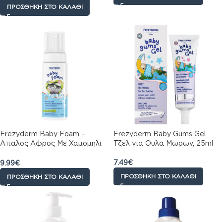
ΠΡΟΣΘΉΚΗ ΣΤΟ ΚΑΛΆΘΙ
Frezyderm Baby Foam –
Frezyderm Baby Gums Gel
Απαλος Αφρος Με Χαμομηλι
Τζελ για Ουλα Μωρων, 25ml
Πρωτεϊνες Σιταριου &
Ενυδατικα Συστατικα 150ml
7.49
€
9.99
€
ΠΡΟΣΘΉΚΗ ΣΤΟ ΚΑΛΆΘΙ
ΠΡΟΣΘΉΚΗ ΣΤΟ ΚΑΛΆΘΙ