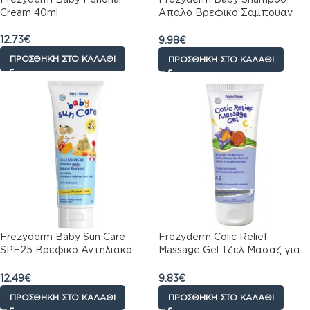
Cream 40ml
Απαλο Βρεφικο Σαμπουαν,
300ml
12.73
€
9.98
€
ΠΡΟΣΘΉΚΗ ΣΤΟ ΚΑΛΆΘΙ
ΠΡΟΣΘΉΚΗ ΣΤΟ ΚΑΛΆΘΙ
Frezyderm Baby Sun Care
Frezyderm Colic Relief
SPF25 Βρεφικό Αντηλιακό
Massage Gel Τζελ Μασαζ για
Γαλάκτωμα Προσώπου &
την Ανακουφιση από τους
Σώματος, 100ml
Κολικους, 100
12.49
€
9.83
€
ΠΡΟΣΘΉΚΗ ΣΤΟ ΚΑΛΆΘΙ
ΠΡΟΣΘΉΚΗ ΣΤΟ ΚΑΛΆΘΙ