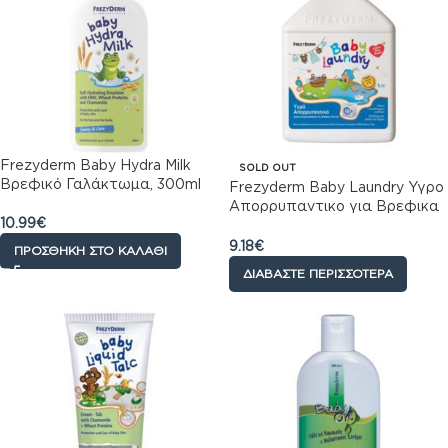
Frezyderm Baby Hydra Milk
SOLD OUT
Βρεφικό Γαλάκτωμα, 300ml
Frezyderm Baby Laundry Υγρο
Απορρυπαντικο για Βρεφικα
10.99
€
Ρουχα, 1 Lt
9.18
€
ΠΡΟΣΘΉΚΗ ΣΤΟ ΚΑΛΆΘΙ
ΔΙΑΒΆΣΤΕ ΠΕΡΙΣΣΌΤΕΡΑ