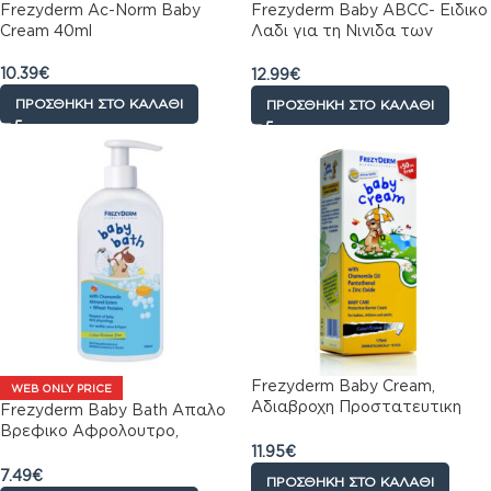
Frezyderm Ac-Norm Baby
Frezyderm Baby ABCC- Ειδικο
Cream 40ml
Λαδι για τη Νινιδα των
Βρεφων με Χαμομηλι &
Βιταμινη Ε – 50 ml
10.39
€
12.99
€
ΠΡΟΣΘΉΚΗ ΣΤΟ ΚΑΛΆΘΙ
ΠΡΟΣΘΉΚΗ ΣΤΟ ΚΑΛΆΘΙ
Frezyderm Baby Cream,
WEB ONLY PRICE
Αδιαβροχη Προστατευτικη
Frezyderm Baby Bath Απαλο
Κρεμα για Βρεφη 175ml
Βρεφικο Αφρολουτρο,
11.95
€
300ml50
7.49
€
ΠΡΟΣΘΉΚΗ ΣΤΟ ΚΑΛΆΘΙ