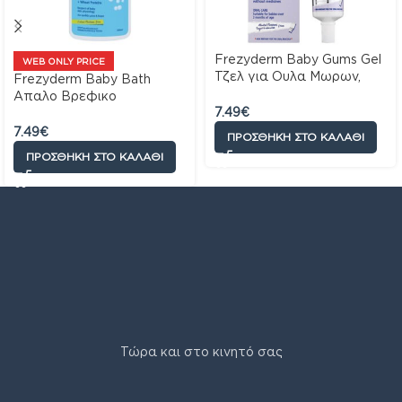
Frezyderm Baby Gums Gel
WEB ONLY PRICE
Τζελ για Ουλα Μωρων,
Frezyderm Baby Bath
25ml
Απαλο Βρεφικο
7.49
€
Αφρολουτρο, 300ml50
7.49
€
ΠΡΟΣΘΉΚΗ ΣΤΟ ΚΑΛΆΘΙ
ΠΡΟΣΘΉΚΗ ΣΤΟ ΚΑΛΆΘΙ
Τώρα και στο κινητό σας