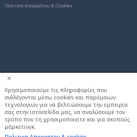
Πολιτική Απορρήτου & Cookies
ΔΙΕΥΘΥΝΣΗ ΚΑΤΑΣΤΗΜΑΤΟΣ
Χρησιμοποιούμε τις πληροφορίες που
Care stores Χολαργού: 17ης Νοεμβρίου 20, Χολαργός ,
συλλέγονται μέσω cookies και παρόμοιων
2106514570
Χάρτης
τεχνολογιών για να βελτιώσουμε την εμπειρία
σας στην ιστοσελίδα μας, να αναλύσουμε τον
ΚΕΝΤΡΙΚΕΣ ΑΠΟΘΗΚΕΣ ΠΑΙΑΝΙΑ
Τηλεφωνο
τρόπο που τη χρησιμοποιείτε και για σκοπούς
επικοινωνίας αποθήκης : 6976890700
μάρκετινγκ.
Πολιτικη Απορρητου & cookies