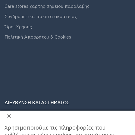
Care stores χαρτης σημειου παραλαβης
Συνδρομητικά πακέτα ακράτειας
Όροι Χρήσης
Πολιτική Απορρήτου & Cookies
ΔΙΕΥΘΥΝΣΗ ΚΑΤΑΣΤΗΜΑΤΟΣ
Care stores Χολαργού: 17ης Νοεμβρίου 20, Χολαργός ,
Χρησιμοποιούμε τις πληροφορίες που
2106514570
Χάρτης
συλλέγονται μέσω cookies και παρόμοιων