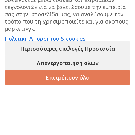
τεχνολογιών για να βελτιώσουμε την εμπειρία
ΚΕΝΤΡΙΚΕΣ ΑΠΟΘΗΚΕΣ ΠΑΙΑΝΙΑ
Τηλεφωνο
σας στην ιστοσελίδα μας, να αναλύσουμε τον
επικοινωνίας αποθήκης : 6976890700
τρόπο που τη χρησιμοποιείτε και για σκοπούς
μάρκετινγκ.
Τηλεφωνο εξυπηρετησης πελατων e-shop : 2106540303
Ωράριο εξυπηρέτησης : 09:00-17:00
Πολιτικη Απορρητου & cookies
Περισσότερες επιλογές Προστασία
Απενεργοποίηση όλων
ΠΡΟΣΘΉΚΗ ΣΤΟ Κ
Chicco
Βρεφικό
Επιτρέπουν όλα
Κουτάλι
Σιλικόνης
3.49
€
-
+
Soft
τάστημα
Καλάθι
Korean Beauty
Κόκκινο
Για 8+
PANESGIAOLOUS BLOG
Μηνών
Νυχτερινή ακράτεια ενηλίκων: Πρακτικές συμβουλές για
πιο άνετο και ήρεμο ύπνο
Πώς να επιλέξεις την κατάλληλη πάνα ανάλογα με την