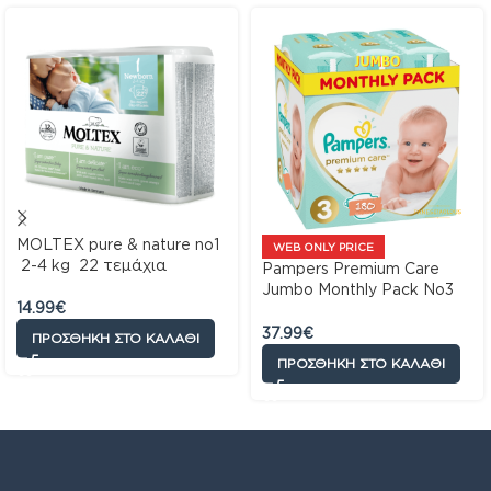
MOLTEX pure & nature no1
WEB ONLY PRICE
2-4 kg 22 τεμάχια
Pampers Premium Care
Jumbo Monthly Pack No3
14.99
€
6-10 kg 180τμχ
37.99
€
ΠΡΟΣΘΉΚΗ ΣΤΟ ΚΑΛΆΘΙ
ΠΡΟΣΘΉΚΗ ΣΤΟ ΚΑΛΆΘΙ