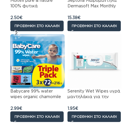
Moltex pure & nature
Septona Μωρομάντηλα
100% φυτικά
Dermasoft Max Monthly
μωρομάντηλα 99% νερο
Pack 900τεμ (15×60)
– 60 τμχ
2.50
€
15.38
€
ΠΡΟΣΘΉΚΗ ΣΤΟ ΚΑΛΆΘΙ
ΠΡΟΣΘΉΚΗ ΣΤΟ ΚΑΛΆΘΙ
Babycare 99% water
Serenity Wet Wipes υγρά
wipes organic chamomile
μαντηλάκια για την
triple pack 3×72
ακρατεια 63 τμχ
2.99
€
1.95
€
ΠΡΟΣΘΉΚΗ ΣΤΟ ΚΑΛΆΘΙ
ΠΡΟΣΘΉΚΗ ΣΤΟ ΚΑΛΆΘΙ