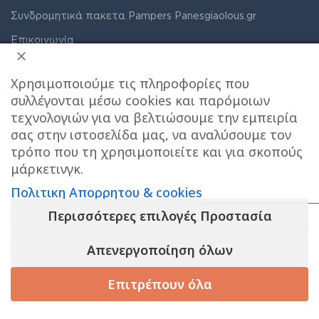
Συνδρομητικά πακετα Pampers Panesgiaolous.gr
Επικοινωνία
Οροι Διαγωνισμου Tik Tok
Χρησιμοποιούμε τις πληροφορίες που
Box Now Express - Παράδοση σε θυρίδα
συλλέγονται μέσω cookies και παρόμοιων
Έξοδα αποστολής & Τρόποι παράδοσης
τεχνολογιών για να βελτιώσουμε την εμπειρία
σας στην ιστοσελίδα μας, να αναλύσουμε τον
Care stores χαρτης σημειου παραλαβης
τρόπο που τη χρησιμοποιείτε και για σκοπούς
Συνδρομητικά πακέτα ακράτειας
μάρκετινγκ.
Όροι Χρήσης
Πολιτικη Απορρητου & cookies
Πολιτική Απορρήτου & Cookies
Περισσότερες επιλογές Προστασία
Το e-shop λειτουργει κανονικα ΟΛΟ τον
Πάνες
Απενεργοποίηση όλων
ΑΥΓΟΥΣΤΟ και αποστελλονται αμεσα οι
Babylino
παραγγελιες σας , το φυσικο μας
Sensitive
Επιτρέπουν όλα
καταστημα στον ΧΟΛΑΡΓΟ θα ειναι
Cotton
ΚΛΕΙΣΤΟ για παραλαβες απο 10/8 εως 23/8,
Soft
5 σε
24.33
€
-
+
απόθεμα
SuperPack
ΚΑΛΟ ΚΑΛΟΚΑΙΡΙ!