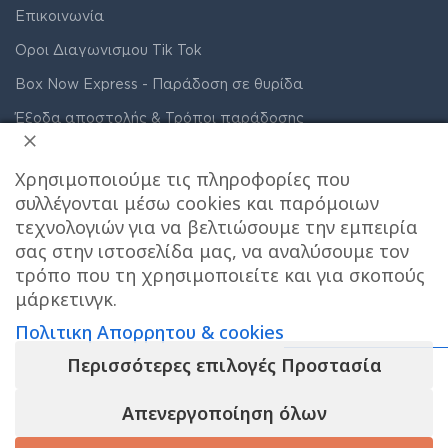
Επικοινωνία
Οροι Διαγωνισμου Tik Tok
Box Now Express - Παράδοση σε θυρίδα
Έξοδα αποστολής & Τρόποι παράδοσης
Care stores χαρτης σημειου παραλαβης
Χρησιμοποιούμε τις πληροφορίες που
Συνδρομητικά πακέτα ακράτειας
συλλέγονται μέσω cookies και παρόμοιων
Όροι Χρήσης
τεχνολογιών για να βελτιώσουμε την εμπειρία
σας στην ιστοσελίδα μας, να αναλύσουμε τον
Πολιτική Απορρήτου & Cookies
τρόπο που τη χρησιμοποιείτε και για σκοπούς
μάρκετινγκ.
Πολιτικη Απορρητου & cookies
Περισσότερες επιλογές Προστασία
Το e-shop λειτουργει κανονικα ΟΛΟ τον
Βρεφική
Απενεργοποίηση όλων
ΑΥΓΟΥΣΤΟ και αποστελλονται αμεσα οι
ΠΡΟΣΘΉΚΗ ΣΤ
πάνα
παραγγελιες σας , το φυσικο μας
Babylino