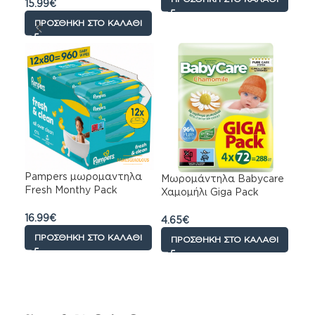
Μωρομάντηλα με
15.99
€
Χαμομήλι , 18×80τεμ
ΠΡΟΣΘΉΚΗ ΣΤΟ ΚΑΛΆΘΙ
Pampers μωρομαντηλα
Μωρομάντηλα Babycare
Fresh Monthy Pack
Χαμομήλι Giga Pack
12χ80τμχ
288τεμ (4*72τεμ)
16.99
€
4.65
€
ΠΡΟΣΘΉΚΗ ΣΤΟ ΚΑΛΆΘΙ
ΠΡΟΣΘΉΚΗ ΣΤΟ ΚΑΛΆΘΙ