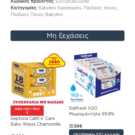
Κωδικός προϊόντος:
5201263823398
Κατηγορίες:
Babylino Superpacks
,
Παιδικές πάνες
,
Παιδικες Πανες Babylino
Μη ξεχάσεις
Sidifresh H2O
WEB ONLY PRIC
E
Μωρομάντηλα 99.8%
Septona Calm n’ Care
νερο Monthly Pack
Baby Wipes Chamomille
14χ63τμχ
13.99
€
Monthly Pack Απαλά
ΠΡΟΣΘΉΚΗ ΣΤΟ ΚΑΛΆΘΙ