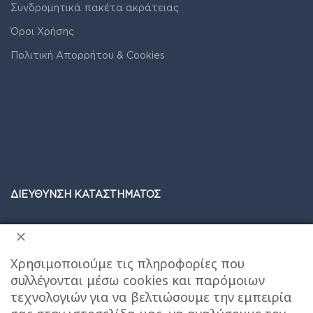
Συνδρομητικά πακέτα ακράτειας
Όροι Χρήσης
Πολιτική Απορρήτου & Cookies
ΔΙΕΥΘΥΝΣΗ ΚΑΤΑΣΤΗΜΑΤΟΣ
Care stores Χολαργού: 17ης Νοεμβρίου 20, Χολαργός ,
2106514570
Χάρτης
Χρησιμοποιούμε τις πληροφορίες που
συλλέγονται μέσω cookies και παρόμοιων
ΚΕΝΤΡΙΚΕΣ ΑΠΟΘΗΚΕΣ ΠΑΙΑΝΙΑ
Τηλεφωνο
τεχνολογιών για να βελτιώσουμε την εμπειρία
επικοινωνίας αποθήκης : 6976890700