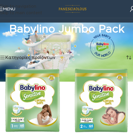
Skip to navigation
MENU
Skip to main content
Babylino Jumbo Pack
Παιδικές πάνες
/
Παιδικες Πανες Babylino
/
Babylino Jumbo Pack
Προβάλλονται όλα - 8 αποτελέσματα
Κατηγορίες προϊόντων