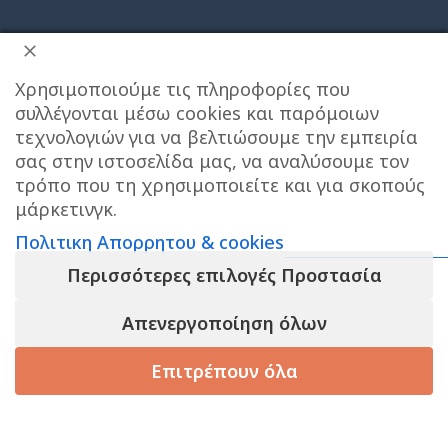
Χρησιμοποιούμε τις πληροφορίες που
συλλέγονται μέσω cookies και παρόμοιων
τεχνολογιών για να βελτιώσουμε την εμπειρία
σας στην ιστοσελίδα μας, να αναλύσουμε τον
ΔΙΕΥΘΥΝΣΗ ΚΑΤΑΣΤΗΜΑΤΟΣ
τρόπο που τη χρησιμοποιείτε και για σκοπούς
μάρκετινγκ.
Care stores Χολαργού: 17ης Νοεμβρίου 20, Χολαργός ,
Πολιτικη Απορρητου & cookies
2106514570
Χάρτης
Περισσότερες επιλογές Προστασία
ΚΕΝΤΡΙΚΕΣ ΑΠΟΘΗΚΕΣ ΠΑΙΑΝΙΑ
Τηλεφωνο
Το e-shop λειτουργει κανονικα ΟΛΟ τον
Απενεργοποίηση όλων
επικοινωνίας αποθήκης : 6976890700
ΑΥΓΟΥΣΤΟ και αποστελλονται αμεσα οι
παραγγελιες σας , το φυσικο μας
Επιτρέπουν όλα
καταστημα στον ΧΟΛΑΡΓΟ θα ειναι
Τηλεφωνο εξυπηρετησης πελατων e-shop : 2106540303
ΚΛΕΙΣΤΟ για παραλαβες απο 10/8 εως 23/8,
Ωράριο εξυπηρέτησης : 09:00-17:00
ΚΑΛΟ ΚΑΛΟΚΑΙΡΙ!
τάστημα
Καλάθι
Korean Beauty
Filters