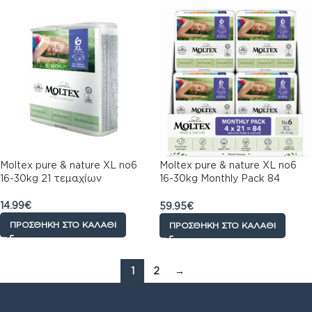
Moltex pure & nature XL no6
Moltex pure & nature XL no6
16-30kg 21 τεμαχίων
16-30kg Monthly Pack 84
τεμαχίων (4×21)
14.99
€
59.95
€
ΠΡΟΣΘΉΚΗ ΣΤΟ ΚΑΛΆΘΙ
ΠΡΟΣΘΉΚΗ ΣΤΟ ΚΑΛΆΘΙ
1
2
→