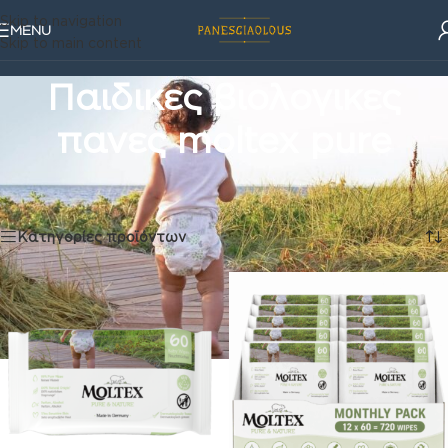
Skip to navigation
MENU
Skip to main content
Παιδικες βιολογικες
πανες moltex pure
Παιδικές πάνες
/
Παιδικες βιολογικες πανες moltex pure
Βλέπετε 1–16 από 20 αποτελέσματα
Κατηγορίες προϊόντων