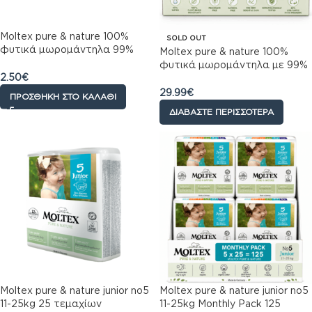
Moltex pure & nature 100%
SOLD OUT
φυτικά μωρομάντηλα 99%
Moltex pure & nature 100%
νερο – 60 τμχ
φυτικά μωρομάντηλα με 99%
2.50
€
νερο – 60×12 τμχ ( 720 ΤΕΜ)
Monthly Pack
29.99
€
ΠΡΟΣΘΉΚΗ ΣΤΟ ΚΑΛΆΘΙ
ΔΙΑΒΆΣΤΕ ΠΕΡΙΣΣΌΤΕΡΑ
Moltex pure & nature junior no5
Moltex pure & nature junior no5
11-25kg 25 τεμαχίων
11-25kg Monthly Pack 125