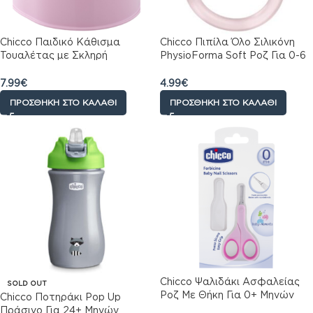
Chicco Παιδικό Κάθισμα
Chicco Πιπίλα Όλο Σιλικόνη
Τουαλέτας με Σκληρή
PhysioForma Soft Ροζ Για 0-6
Επιφάνεια Ροζ
Μηνών
7.99
€
4.99
€
ΠΡΟΣΘΉΚΗ ΣΤΟ ΚΑΛΆΘΙ
ΠΡΟΣΘΉΚΗ ΣΤΟ ΚΑΛΆΘΙ
Chicco Ψαλιδάκι Ασφαλείας
SOLD OUT
Ροζ Με Θήκη Για 0+ Μηνών
Chicco Ποτηράκι Pop Up
Πράσινο Για 24+ Μηνών