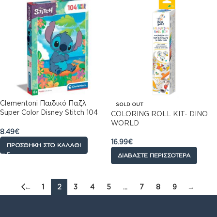
Clementoni Παιδικό Παζλ
SOLD OUT
Super Color Disney Stitch 104
COLORING ROLL KIT- DINO
τμχ
WORLD
8.49
€
16.99
€
ΠΡΟΣΘΉΚΗ ΣΤΟ ΚΑΛΆΘΙ
ΔΙΑΒΆΣΤΕ ΠΕΡΙΣΣΌΤΕΡΑ
←
1
2
3
4
5
…
7
8
9
→