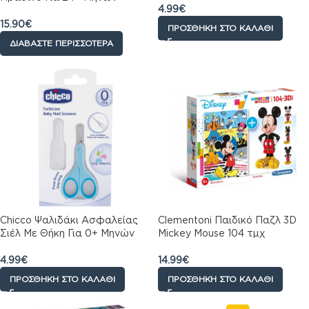
4.99
€
15.90
€
ΠΡΟΣΘΉΚΗ ΣΤΟ ΚΑΛΆΘΙ
ΔΙΑΒΆΣΤΕ ΠΕΡΙΣΣΌΤΕΡΑ
Chicco Ψαλιδάκι Ασφαλείας
Clementoni Παιδικό Παζλ 3D
Σιέλ Με Θήκη Για 0+ Μηνών
Mickey Mouse 104 τμχ
4.99
€
14.99
€
ΠΡΟΣΘΉΚΗ ΣΤΟ ΚΑΛΆΘΙ
ΠΡΟΣΘΉΚΗ ΣΤΟ ΚΑΛΆΘΙ