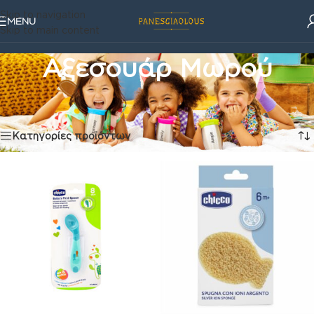
Skip to navigation
MENU
Skip to main content
Αξεσουάρ Μωρού
Φροντίδα
/
Αξεσουάρ Μωρού
/
Σελίδα 2
Βλέπετε 17–32 από 134 αποτελέσματα
Κατηγορίες προϊόντων