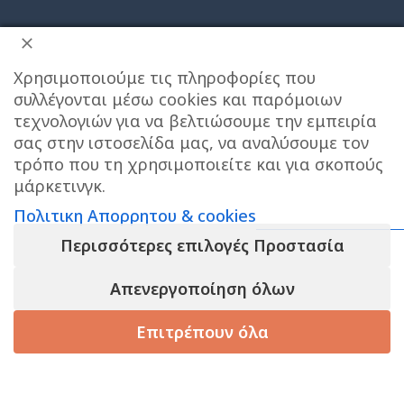
Χρησιμοποιούμε τις πληροφορίες που
συλλέγονται μέσω cookies και παρόμοιων
τεχνολογιών για να βελτιώσουμε την εμπειρία
σας στην ιστοσελίδα μας, να αναλύσουμε τον
ΔΙΕΥΘΥΝΣΗ ΚΑΤΑΣΤΗΜΑΤΟΣ
τρόπο που τη χρησιμοποιείτε και για σκοπούς
μάρκετινγκ.
Care stores Χολαργού: 17ης Νοεμβρίου 20, Χολαργός ,
Πολιτικη Απορρητου & cookies
2106514570
Χάρτης
Περισσότερες επιλογές Προστασία
ΚΕΝΤΡΙΚΕΣ ΑΠΟΘΗΚΕΣ ΠΑΙΑΝΙΑ
Τηλεφωνο
Το e-shop λειτουργει κανονικα ΟΛΟ τον
Απενεργοποίηση όλων
επικοινωνίας αποθήκης : 6976890700
ΑΥΓΟΥΣΤΟ και αποστελλονται αμεσα οι
παραγγελιες σας , το φυσικο μας
Επιτρέπουν όλα
καταστημα στον ΧΟΛΑΡΓΟ θα ειναι
Τηλεφωνο εξυπηρετησης πελατων e-shop : 2106540303
ΚΛΕΙΣΤΟ για παραλαβες απο 10/8 εως 23/8,
Ωράριο εξυπηρέτησης : 09:00-17:00
ΚΑΛΟ ΚΑΛΟΚΑΙΡΙ!
τάστημα
Καλάθι
Korean Beauty
Filters