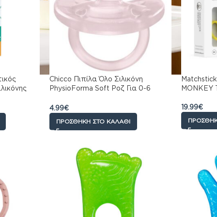
τικός
Chicco Πιπίλα Όλο Σιλικόνη
Matchsti
λικόνης
PhysioForma Soft Ροζ Για 0-6
MONKEY T
Μηνών
19.99
€
4.99
€
ΠΡΟΣΘΉΚ
ΠΡΟΣΘΉΚΗ ΣΤΟ ΚΑΛΆΘΙ