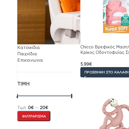
Αντηλιακά
›
Βρεφικό γάλα
›
Ειδη για το Σπιτι
›
Φροντίδα
›
Sex
›
Συμπληρωματα
διατροφης
›
Chicco Βρεφικός Μαση
Κατοικίδια
Κρίκος Οδοντοφυΐας Σι
Παιχνίδια
Ροζ Για 2+ Μηνών
Επικοινωνια
5.99
€
ΠΡΟΣΘΉΚΗ ΣΤΟ ΚΑΛΆΘΙ
ΤΙΜΉ
Τιμή:
0€
—
20€
ΦΙΛΤΡΆΡΙΣΜΑ