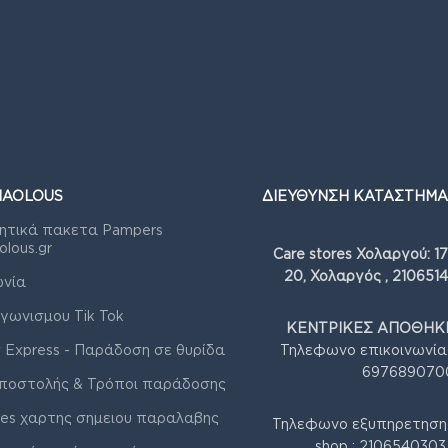
IAOLOUS
ΔΙΕΥΘΥΝΣΗ ΚΑΤΑΣΤΗΜΑ
ητικά πακετα Pampers
olous.gr
Care stores Χολαργού: 1
20, Χολαργός , 210651
ωνία
γωνισμου Tik Tok
ΚΕΝΤΡΙΚΕΣ ΑΠΟΘΗΚΕ
 Express - Παράδοση σε θυρίδα
Τηλεφωνο επικοινωνία
697689070
ποστολής & Τρόποι παράδοσης
res χαρτης σημειου παραλαβης
Τηλεφωνο εξυπηρετηση
shop : 210654030