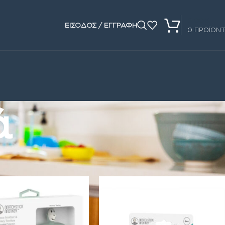
0.00
€
ΕΙΣΟΔΟΣ / ΕΓΓΡΑΦΗ
0
ΠΡΟΪΟΝ
ά
Show
16
24
32