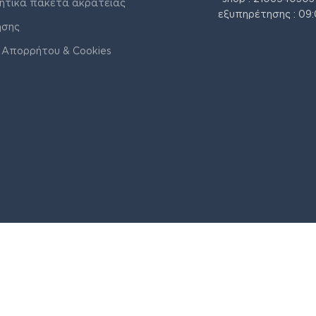
ητικά πακέτα ακράτειας
εξυπηρέτησης : 09:
ήσης
 Απορρήτου & Cookies