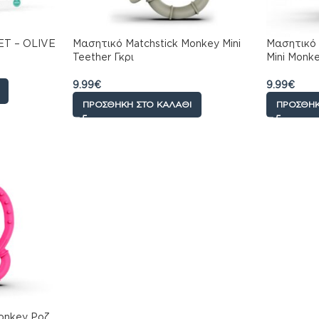
T – OLIVE
Μασητικό Matchstick Monkey Mini
Μασητικό 
Teether Γκρι
Mini Monk
9.99
€
9.99
€
ΠΡΟΣΘΉΚΗ ΣΤΟ ΚΑΛΆΘΙ
ΠΡΟΣΘΉΚ
onkey Ροζ