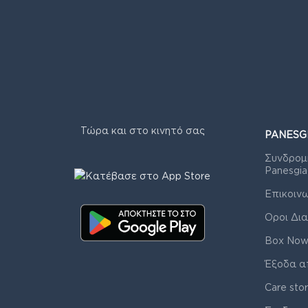
Τώρα και στο κινητό σας
PANESG
Συνδρομ
Panesgia
Επικοιν
Οροι Δια
Box Now
Έξοδα α
Care sto