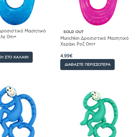
Δροσιστικό Μασητικό
SOLD OUT
πλε 0m+
Munchkin Δροσιστικό Μασητικό
Χεράκι Ροζ 0m+
4.99
€
Η ΣΤΟ ΚΑΛΆΘΙ
ΔΙΑΒΆΣΤΕ ΠΕΡΙΣΣΌΤΕΡΑ