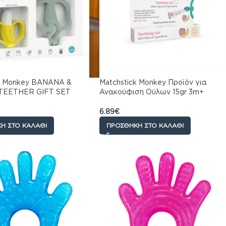
ck Monkey BANANA &
Matchstick Monkey Προϊόν για
EETHER GIFT SET
Ανακούφιση Ούλων 15gr 3m+
6.89
€
Η ΣΤΟ ΚΑΛΆΘΙ
ΠΡΟΣΘΉΚΗ ΣΤΟ ΚΑΛΆΘΙ