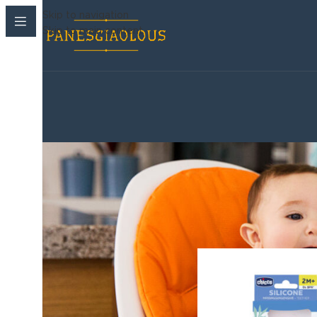
Skip to navigation
Skip to main content
Korean Beauty Corner
›
Φροντίδα
/
Αξεσουάρ 
Παιδικές πάνες
›
Βρεφανάπτυξη
›
Μωρομαντηλα
›
Ακράτεια & Φροντίδα
›
Καλλυντικά
›
Στοματική Υγιεινή
›