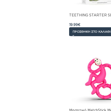
TEETHING STARTER SE
19.99
€
ΠΡΟΣΘΉΚΗ ΣΤΟ ΚΑΛΆΘΙ
Μασητικό MatchStick M