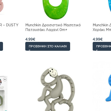
R – DUSTY
Munchkin Δροσιστικό Μασητικό
Munchkin 
Πατουσάκι Λαχανί 0m+
Χεράκι Μ
4.99
€
4.99
€
ΠΡΟΣΘΉΚΗ ΣΤΟ ΚΑΛΆΘΙ
ΠΡΟΣΘΉΚ