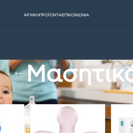
ΑΡΧΙΚΗ
ΠΡΟΪΟΝΤΑ
ΕΠΙΚΟΙΝΩΝΙΑ
Μασητικ
Μωρού
/
Μασητικά