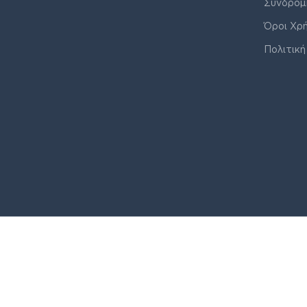
Συνδρομ
Όροι Χρ
Πολιτική
© J&K COMPANY ALL RIGHTS RESERVED 2026