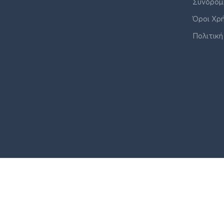
Συνδρομ
Όροι Χρ
Πολιτική
© J&K COMPANY ALL RIGHTS RESERVED 2026