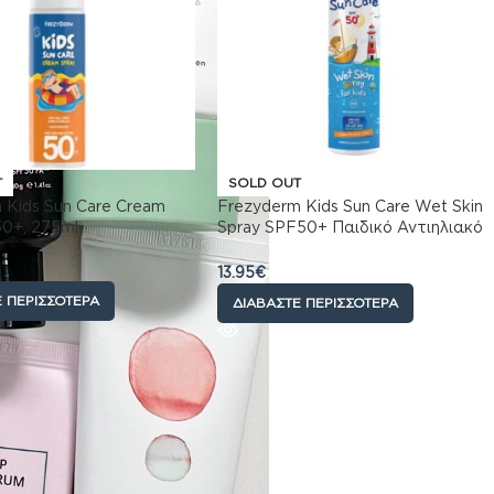
T
SOLD OUT
 Kids Sun Care Cream
Frezyderm Kids Sun Care Wet Skin
50+, 275ml
Spray SPF50+ Παιδικό Αντιηλιακό
Spray που Ψεκάζεται Απευθείας
σε Βρεγμένο Δέρμα, 200ml
13.95
€
 ΠΕΡΙΣΣΌΤΕΡΑ
ΔΙΑΒΆΣΤΕ ΠΕΡΙΣΣΌΤΕΡΑ