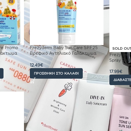
re Promo
Frezyderm Baby Sun Care SPF25
SOLD OU
λάκτωμα
Βρεφικό Αντηλιακό Γαλάκτωμα
Frezyderm
SPF25
Προσώπου & Σώματος, 100ml
Spray Spf
12.49
€
17.99
€
ΠΡΟΣΘΉΚΗ ΣΤΟ ΚΑΛΆΘΙ
ΔΙΑΒΆΣΤΕ