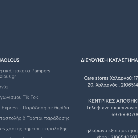
IAOLOUS
ΔΙΕΥΘΥΝΣΗ ΚΑΤΑΣΤΗΜΑ
ητικά πακετα Pampers
olous.gr
Care stores Χολαργού: 1
20, Χολαργός , 210651
ωνία
γωνισμου Tik Tok
ΚΕΝΤΡΙΚΕΣ ΑΠΟΘΗΚΕ
 Express - Παράδοση σε θυρίδα
Τηλεφωνο επικοινωνία
697689070
ποστολής & Τρόποι παράδοσης
res χαρτης σημειου παραλαβης
Τηλεφωνο εξυπηρετηση
shop : 210654030