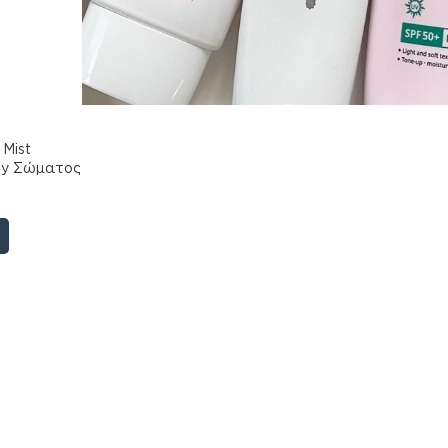
 Mist
ay Σώματος
ας, 300ml