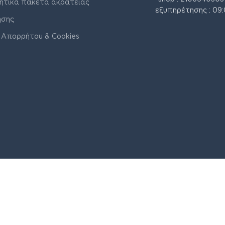
ητικά πακέτα ακράτειας
εξυπηρέτησης : 09:
ήσης
 Απορρήτου & Cookies