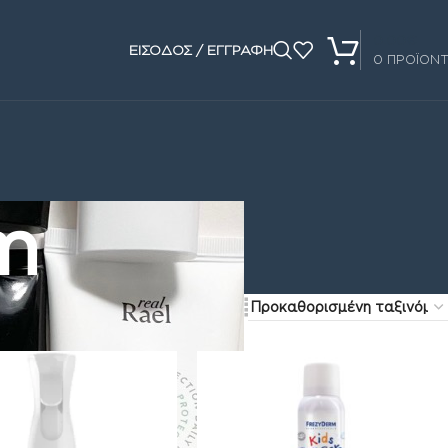
0.00
€
ΕΙΣΟΔΟΣ / ΕΓΓΡΑΦΗ
0
ΠΡΟΪΟΝ
m
Show
16
24
32