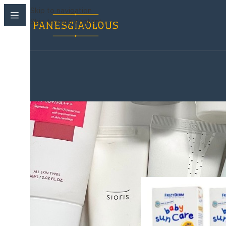
Skip to navigation
Skip to main content
Korean Beauty Corner
›
Αντηλιακά
/
Frezyderm
Παιδικές πάνες
›
Βρεφανάπτυξη
›
Μωρομαντηλα
›
Ακράτεια & Φροντίδα
›
Καλλυντικά
›
Στοματική Υγιεινή
›