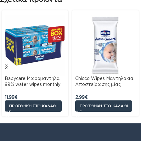
Babycare Μωρομαντηλα
Chicco Wipes Μαντηλάκια
99% water wipes monthly
Αποστείρωσης μίας
pack 16×72
χρήσης, 16 τεμάχια
11.99
€
2.99
€
ΠΡΟΣΘΉΚΗ ΣΤΟ ΚΑΛΆΘΙ
ΠΡΟΣΘΉΚΗ ΣΤΟ ΚΑΛΆΘΙ