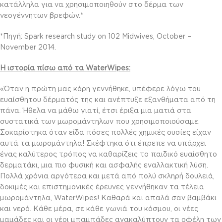
κατάλληλα για να χρησιμοποιηθούν στο δέρμα των
νεογέννητων βρεφών.*
*Πηγή: Spark research study on 102 Midwives, October –
November 2014.
Η ιστορία πίσω από τα WaterWipes:
«Όταν η πρώτη μας κόρη γεννήθηκε, υπέφερε λόγω του
ευαίσθητου δέρματός της και ανέπτυξε εξανθήματα από τη
πάνα. Ήθελα να μάθω γιατί, έτσι έριξα μια ματιά στα
συστατικά των μωρομάντηλων που χρησιμοποιούσαμε.
Σοκαρίστηκα όταν είδα πόσες πολλές χημικές ουσίες είχαν
αυτά τα μωρομάντηλα! Σκέφτηκα ότι έπρεπε να υπάρχει
ένας καλύτερος τρόπος να καθαρίζεις το παιδικό ευαίσθητο
δερματάκι, μια πιο φυσική και ασφαλής εναλλακτική λύση.
Πολλά χρόνια αργότερα και μετά από πολύ σκληρή δουλειά,
δοκιμές και επιστημονικές έρευνες γεννήθηκαν τα τέλεια
μωρομάντηλα, WaterWipes! Καθαρά και απαλά σαν βαμβάκι
και νερό. Κάθε μέρα, σε κάθε γωνιά του κόσμου, οι νέες
μαμάδες και οι νέοι μπαμπάδες ανακαλύπτουν τα οφέλη των