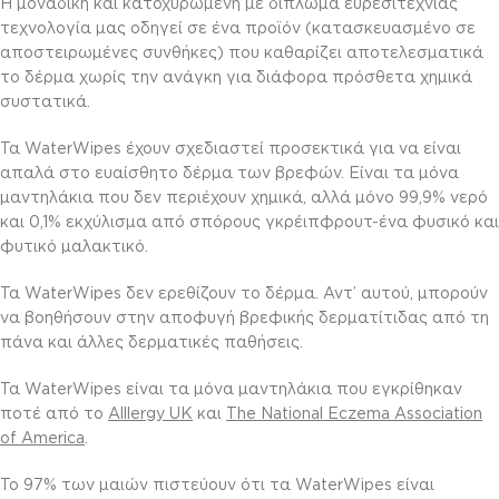
Η μοναδική και κατοχυρωμένη με δίπλωμα ευρεσιτεχνίας
τεχνολογία μας οδηγεί σε ένα προϊόν (κατασκευασμένο σε
αποστειρωμένες συνθήκες) που καθαρίζει αποτελεσματικά
το δέρμα χωρίς την ανάγκη για διάφορα πρόσθετα χημικά
συστατικά.
Τα WaterWipes έχουν σχεδιαστεί προσεκτικά για να είναι
απαλά στo ευαίσθητο δέρμα των βρεφών. Είναι τα μόνα
μαντηλάκια που δεν περιέχουν χημικά, αλλά μόνο 99,9% νερό
και 0,1% εκχύλισμα από σπόρους γκρέιπφρουτ-ένα φυσικό και
φυτικό μαλακτικό.
Τα WaterWipes δεν ερεθίζουν το δέρμα. Αντ’ αυτού, μπορούν
να βοηθήσουν στην αποφυγή βρεφικής δερματίτιδας από τη
πάνα και άλλες δερματικές παθήσεις.
Τα WaterWipes είναι τα μόνα μαντηλάκια που εγκρίθηκαν
ποτέ από το
Alllergy UK
και
The National Eczema Association
of America
.
Το 97% των μαιών πιστεύουν ότι τα WaterWipes είναι