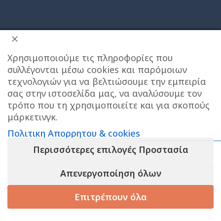
Χρησιμοποιούμε τις πληροφορίες που
συλλέγονται μέσω cookies και παρόμοιων
τεχνολογιών για να βελτιώσουμε την εμπειρία
σας στην ιστοσελίδα μας, να αναλύσουμε τον
τρόπο που τη χρησιμοποιείτε και για σκοπούς
μάρκετινγκ.
Πολιτικη Απορρητου & cookies
ΔΙΕΥΘΥΝΣΗ ΚΑΤΑΣΤΗΜΑΤΟΣ
Περισσότερες επιλογές Προστασία
Care stores Χολαργού: 17ης Νοεμβρίου 20, Χολαργός ,
2106514570
Χάρτης
Απενεργοποίηση όλων
WaterWipes
Επιτρέπουν όλα
ΚΕΝΤΡΙΚΕΣ ΑΠΟΘΗΚΕΣ ΠΑΙΑΝΙΑ
Τηλεφωνο
Οικολογικά
επικοινωνίας αποθήκης : 6976890700
Μωρομάντηλα
149 σε
14.99
€
-
+
απόθεμα
με 99,9%