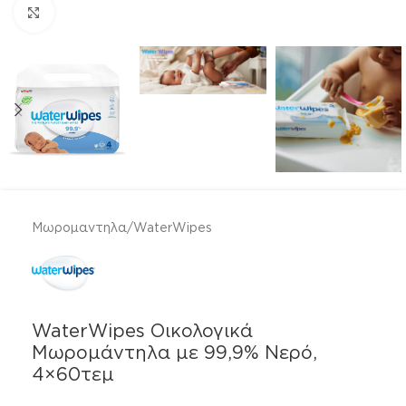
Click to enlarge
Μωρομαντηλα
/
WaterWipes
WaterWipes Οικολογικά
Μωρομάντηλα με 99,9% Νερό,
4×60τεμ