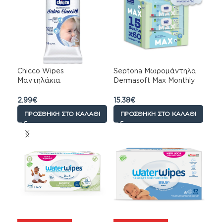
Chicco Wipes
Septona Μωρομάντηλα
Μαντηλάκια
Dermasoft Max Monthly
Αποστείρωσης μίας
Pack 900τεμ (15×60)
χρήσης, 16 τεμάχια
2.99
€
15.38
€
ΠΡΟΣΘΉΚΗ ΣΤΟ ΚΑΛΆΘΙ
ΠΡΟΣΘΉΚΗ ΣΤΟ ΚΑΛΆΘΙ