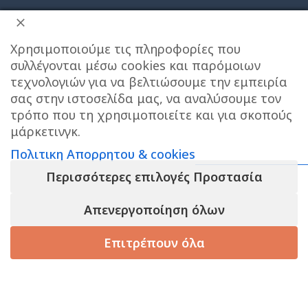
Χρησιμοποιούμε τις πληροφορίες που
συλλέγονται μέσω cookies και παρόμοιων
τεχνολογιών για να βελτιώσουμε την εμπειρία
σας στην ιστοσελίδα μας, να αναλύσουμε τον
ΔΙΕΥΘΥΝΣΗ ΚΑΤΑΣΤΗΜΑΤΟΣ
τρόπο που τη χρησιμοποιείτε και για σκοπούς
μάρκετινγκ.
Care stores Χολαργού: 17ης Νοεμβρίου 20, Χολαργός ,
Πολιτικη Απορρητου & cookies
2106514570
Χάρτης
Περισσότερες επιλογές Προστασία
ΚΕΝΤΡΙΚΕΣ ΑΠΟΘΗΚΕΣ ΠΑΙΑΝΙΑ
Τηλεφωνο
Απενεργοποίηση όλων
επικοινωνίας αποθήκης : 6976890700
Septona
παιδικες
Επιτρέπουν όλα
πανες
Τηλεφωνο εξυπηρετησης πελατων e-shop : 2106540303
24 σε
8.49
€
junior 11-
-
+
Ωράριο εξυπηρέτησης : 09:00-17:00
απόθεμα
16kg
τάστημα
Καλάθι
Korean Beauty
No5 44
πανες