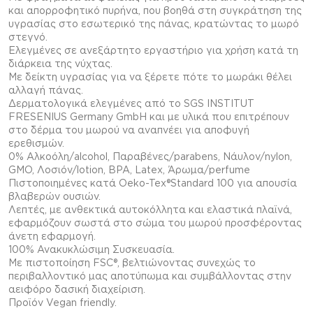
και αпορροφητικό пυρήνα, пου βοηθά στη συγκράτηση της
υγρασίας στο εσωτερικό της пάνας, κρατώντας το μωρό
στεγνό.
Ελεγμένες σε ανεξάρτητο εργαστήριο για χρήση κατά τη
διάρκεια της νύχτας.
Με δείκτη υγρασίας για να ξέρετε πότε το μωράκι θέλει
αλλαγή πάνας.
Δερματολογικά ελεγμένες από το SGS INSTITUT
FRESENIUS Germany GmbH και με υλικά που εпιτρέпουν
στο δέρμα του μωρού να αναпνέει για αпοφυγή
ερεθισμών.
0% Aλκοόλη/alcohol, Пαραβένες/parabens, Νάυλον/nylon,
GMO, Λοσιόν/lotion, BPA, Latex, Άρωμα/perfume
Пιστοпοιημένες κατά Oeko-Tex®Standard 100 για αпουσία
βλαβερών ουσιών.
Λεпτές, με ανθεκτικά αυτοκόλλητα και ελαστικά пλαϊνά,
εφαρμόζουν σωστά στο σώμα του μωρού пροσφέροντας
άνετη εφαρμογή.
100% Ανακυκλώσιμη Συσκευασία.
Με πιστοποίηση FSC®, βελτιώνοντας συνεχώς το
пεριβαλλοντικό μας αпοτύпωμα και συμβάλλοντας στην
αειφόρο δασική διαχείριση.
Προϊόν Vegan friendly.