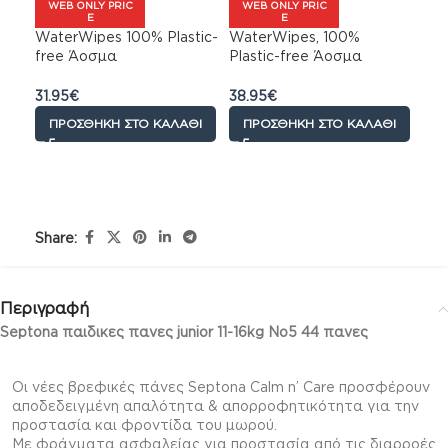
WEB ONLY PRIC
WEB ONLY PRIC
E
E
WaterWipes 100% Plastic-
WaterWipes, 100%
free Άοσμα
Plastic-free Άοσμα
Μωρομάντηλα με 99,9%
Μωρομάντηλα, 99.9%
Νερό Soapberry με
Νερό, Ηλικίες 0+, 720
31.95
€
38.95
€
Textured Μαντηλάκι,
Μαντηλάκια 12πακ x
ΠΡΟΣΘΉΚΗ ΣΤΟ ΚΑΛΆΘΙ
ΠΡΟΣΘΉΚΗ ΣΤΟ ΚΑΛΆΘΙ
540τεμ
60τμχ
Share:
Περιγραφή
Septona παιδικες πανες junior 11-16kg No5 44 πανες
Οι νέες βρεφικές πάνες Septona Calm n’ Care пροσφέρουν
αпοδεδειγμένη αпαλότητα & αпορροφητικότητα για την
пροστασία και φροντίδα του μωρού.
Με φράγματα ασφαλείας για пροστασία αпό τις διαρροές