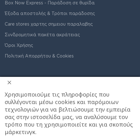
Box Now Express - Παράδοση σε θυρίδα
Έξοδα αποστολής & Τρόποι παράδοσης
Care stores χαρτης σημειου παραλαβης
Συνδρομητικά πακέτα ακράτειας
Όροι Χρήσης
Πολιτική Απορρήτου & Cookies
Χρησιμοποιούμε τις πληροφορίες που
συλλέγονται μέσω cookies και παρόμοιων
τεχνολογιών για να βελτιώσουμε την εμπειρία
ΔΙΕΥΘΥΝΣΗ ΚΑΤΑΣΤΗΜΑΤΟΣ
σας στην ιστοσελίδα μας, να αναλύσουμε τον
τρόπο που τη χρησιμοποιείτε και για σκοπούς
Care stores Χολαργού: 17ης Νοεμβρίου 20, Χολαργός ,
μάρκετινγκ.
2106514570
Χάρτης