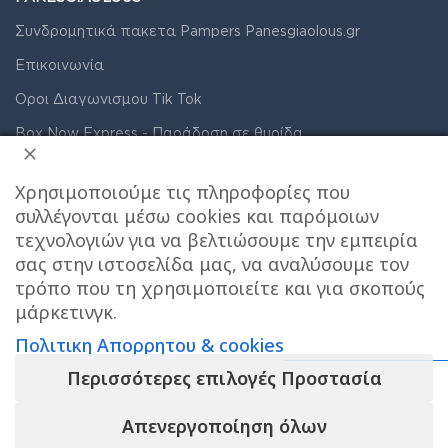
Συνδρομητικά πακετα Pampers Panesgiaolous.gr
Επικοινωνία
Οροι Διαγωνισμου Tik Tok
Box Now Express - Παράδοση σε θυρίδα
Έξοδα αποστολής & Τρόποι παράδοσης
Χρησιμοποιούμε τις πληροφορίες που
Care stores χαρτης σημειου παραλαβης
συλλέγονται μέσω cookies και παρόμοιων
Συνδρομητικά πακέτα ακράτειας
τεχνολογιών για να βελτιώσουμε την εμπειρία
σας στην ιστοσελίδα μας, να αναλύσουμε τον
Όροι Χρήσης
τρόπο που τη χρησιμοποιείτε και για σκοπούς
Πολιτική Απορρήτου & Cookies
μάρκετινγκ.
Πολιτικη Απορρητου & cookies
Περισσότερες επιλογές Προστασία
Το e-shop λειτουργει κανονικα ΟΛΟ τον
Απενεργοποίηση όλων
ΑΥΓΟΥΣΤΟ και αποστελλονται αμεσα οι