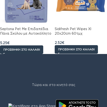
Septona Pet Me Επιδαπέδια
Sidifresh Pet Wipes Xl
Πάνα Σκύλου με Αυτοκόλλητο
20x20cm 60τμχ
90x60cm 15τμχ
2.52
€
5.25
€
ΠΡΟΣΘΉΚΗ ΣΤΟ ΚΑΛΆΘΙ
ΠΡΟΣΘΉΚΗ ΣΤΟ ΚΑΛΆΘΙ
Τώρα και στο κινητό σας