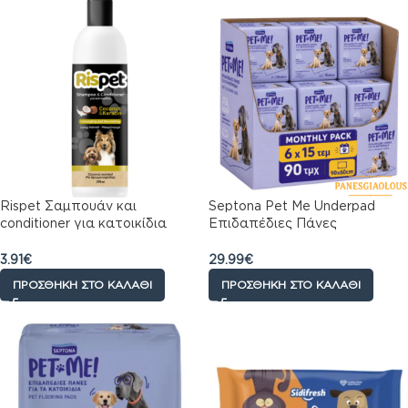
Rispet Σαμπουάν και
Septona Pet Me Underpad
conditioner για κατοικίδια
Επιδαπέδιες Πάνες
Coconut & Keratin 370 ml
Εκπαίδευσης για Κατοικίδια
90x60cm Monthly Pack (6×15)
3.91
€
29.99
€
90τμχ
ΠΡΟΣΘΉΚΗ ΣΤΟ ΚΑΛΆΘΙ
ΠΡΟΣΘΉΚΗ ΣΤΟ ΚΑΛΆΘΙ