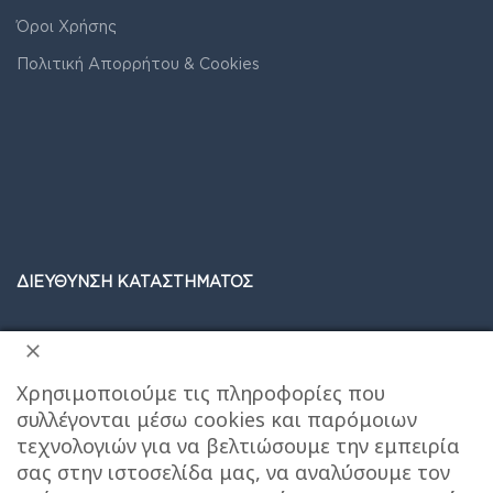
Όροι Χρήσης
Πολιτική Απορρήτου & Cookies
ΔΙΕΥΘΥΝΣΗ ΚΑΤΑΣΤΗΜΑΤΟΣ
Care stores Χολαργού: 17ης Νοεμβρίου 20, Χολαργός ,
2106514570
Χάρτης
Χρησιμοποιούμε τις πληροφορίες που
συλλέγονται μέσω cookies και παρόμοιων
ΚΕΝΤΡΙΚΕΣ ΑΠΟΘΗΚΕΣ ΠΑΙΑΝΙΑ
Τηλεφωνο
τεχνολογιών για να βελτιώσουμε την εμπειρία
επικοινωνίας αποθήκης : 6976890700
σας στην ιστοσελίδα μας, να αναλύσουμε τον