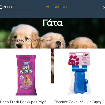
Skip to navigation
MENU
Skip to main content
Γάτα
Κατοικίδια
/
Γάτα
Προβάλλονται όλα - 8 αποτελέσματα
Κατηγορίες προϊόντων
Deep Fresh Pet Wipes Υγρά
Florence Σακουλάκι με Θήκη