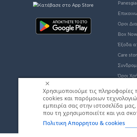
Panesgia
Επικοιν
Οροι Δια
Box Now
Έξοδα α
Care sto
Συνδρομ
Όροι Χρ
Πολιτική
Χρησιμοποιούμε τις πληροφορίες 
cookies και παρόμοιων τεχνολογιώ
εμπειρία σας στην ιστοσελίδα μας
που τη χρησιμοποιείτε και για σκο
Πολιτικη Απορρητου & cookies
© J&K COMPANY ALL RIGHTS RESERVED 2026