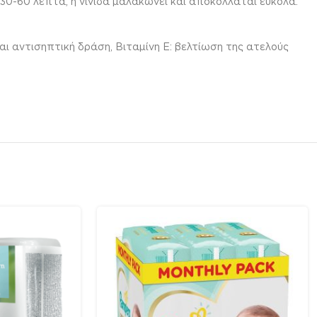
-60 λεπτά, η νινίδα μαλακώνει και αποκολλάται εύκολα.
και αντισηπτική δράση, Βιταμίνη Ε: βελτίωση της ατελούς