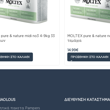
 pure & nature midi no3 4-9kg 33
MOLTEX pure & nature n
ίων
τεμάχια
14.99
€
ΘΉΚΗ ΣΤΟ ΚΑΛΆΘΙ
ΠΡΟΣΘΉΚΗ ΣΤΟ ΚΑΛΆΘΙ
IAOLOUS
ΔΙΕΥΘΥΝΣΗ ΚΑΤΑΣΤΗΜΑ
ητικά πακετα Pampers