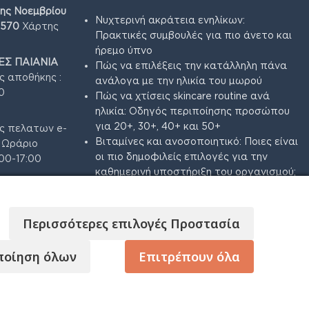
7ης Νοεμβρίου
Νυχτερινή ακράτεια ενηλίκων:
4570
Χάρτης
Πρακτικές συμβουλές για πιο άνετο και
ήρεμο ύπνο
Σ ΠΑΙΑΝΙΑ
Πώς να επιλέξεις την κατάλληλη πάνα
ς αποθήκης :
ανάλογα με την ηλικία του μωρού
0
Πώς να χτίσεις skincare routine ανά
ηλικία: Οδηγός περιποίησης προσώπου
για 20+, 30+, 40+ και 50+
ς πελατων e-
Βιταμίνες και ανοσοποιητικό: Ποιες είναι
3 Ωράριο
οι πιο δημοφιλείς επιλογές για την
00-17:00
καθημερινή υποστήριξη του οργανισμού;
Βιταμίνες για γυναίκες: Ποιες είναι από
τις πιο δημοφιλείς επιλογές;
Περισσότερες επιλογές Προστασία
ποίηση όλων
Επιτρέπουν όλα