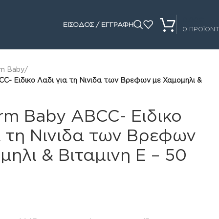
0.00
€
ΕΙΣΟΔΟΣ / ΕΓΓΡΑΦΗ
0
ΠΡΟΪΟΝ
rm Baby
/
C- Ειδικο Λαδι για τη Νινιδα των Βρεφων με Χαμομηλι &
rm Baby ABCC- Ειδικο
α τη Νινιδα των Βρεφων
μηλι & Βιταμινη Ε – 50