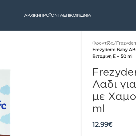
ΑΡΧΙΚΗ
ΠΡΟΪΟΝΤΑ
ΕΠΙΚΟΙΝΩΝΙΑ
Φροντίδα
/
Frezyde
Frezyderm Baby ABC
Βιταμινη Ε – 50 ml
Frezyde
Λαδι γι
με Χαμο
ml
12.99
€