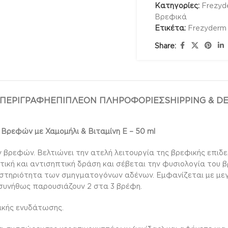
Κατηγορίες:
Frezyd
Βρεφικά
Ετικέτα:
Frezyderm
Share:
ΠΕΡΙΓΡΑΦΉ
ΕΠΙΠΛΈΟΝ ΠΛΗΡΟΦΟΡΊΕΣ
SHIPPING & D
 Βρεφών με Χαμομήλι & Βιταμίνη Ε – 50 ml
 βρεφών. Βελτιώνει την ατελή λειτουργία της βρεφικής επιδε
στική και αντισηπτική δράση και σέβεται την φυσιολογία του β
αστηριότητα των σμηγματογόνων αδένων. Εμφανίζεται με μεγ
 συνήθως παρουσιάζουν 2 στα 3 βρέφη.
μικής ενυδάτωσης.