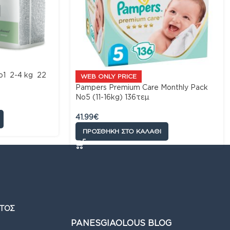
o1 2-4 kg 22
WEB ONLY PRICE
Pampers Premium Care Monthly Pack
Νο5 (11-16kg) 136τεμ
41.99
€
ΠΡΟΣΘΉΚΗ ΣΤΟ ΚΑΛΆΘΙ
ΤΟΣ
PANESGIAOLOUS BLOG