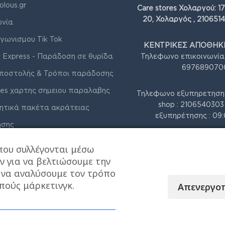
olous.gr
Care stores Χολαργού: 1
20, Χολαργός , 210651
ωνία
γωνισμου Tik Tok
ΚΕΝΤΡΙΚΕΣ ΑΠΟΘΗΚΕ
 Express - Παράδοση σε θυρίδα
Τηλεφωνο επικοινωνία
697689070
ποστολής & Τρόποι παράδοσης
res χαρτης σημειου παραλαβης
Τηλεφωνο εξυπηρετηση
shop : 210654030
ητικά πακέτα ακράτειας
εξυπηρέτησης : 09:
ήσης
 Απορρήτου & Cookies
που συλλέγονται μέσω
ν για να βελτιώσουμε την
, να αναλύσουμε τον τρόπο
πούς μάρκετινγκ.
Απενεργο