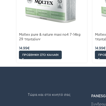
Moltex pure & nature maxi no4 7-14kg
Moltex
29 τεμαχίων
τεμαχ
14.99
€
14.99
€
ΠΡΟΣΘΉΚΗ ΣΤΟ ΚΑΛΆΘΙ
ΠΡΟΣ
Τώρα και στο κινητό σας
PANESG
Συνδρομ