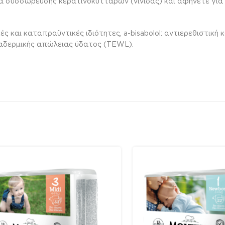
υσσώρευσης κερατινοκυττάρων (νινίδας) και αφήνετε για 30
 και καταπραϋντικές ιδιότητες, a-bisabolol: αντιερεθιστική 
διαδερμικής απώλειας ύδατος (TEWL).