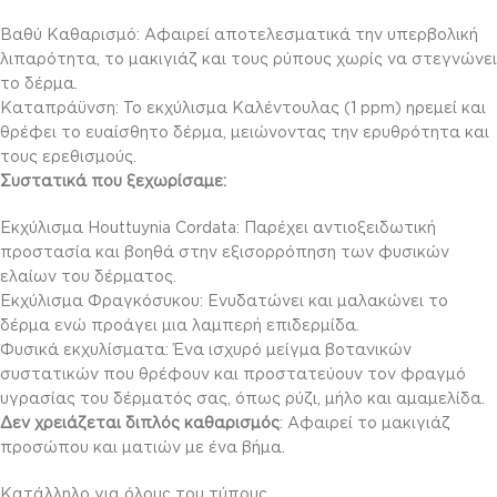
Βαθύ Καθαρισμό: Αφαιρεί αποτελεσματικά την υπερβολική
λιπαρότητα, το μακιγιάζ και τους ρύπους χωρίς να στεγνώνει
το δέρμα.
Καταπράϋνση: Το εκχύλισμα Καλέντουλας (1 ppm) ηρεμεί και
θρέφει το ευαίσθητο δέρμα, μειώνοντας την ερυθρότητα και
τους ερεθισμούς.
Συστατικά που ξεχωρίσαμε:
Εκχύλισμα Houttuynia Cordata: Παρέχει αντιοξειδωτική
προστασία και βοηθά στην εξισορρόπηση των φυσικών
ελαίων του δέρματος.
Εκχύλισμα Φραγκόσυκου: Ενυδατώνει και μαλακώνει το
δέρμα ενώ προάγει μια λαμπερή επιδερμίδα.
Φυσικά εκχυλίσματα: Ένα ισχυρό μείγμα βοτανικών
συστατικών που θρέφουν και προστατεύουν τον φραγμό
υγρασίας του δέρματός σας, όπως ρύζι, μήλο και αμαμελίδα.
Δεν χρειάζεται διπλός καθαρισμός
: Αφαιρεί το μακιγιάζ
προσώπου και ματιών με ένα βήμα.
Κατάλληλο για όλους του τύπους