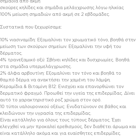
σημάδια από ακμή
σκούρες κηλίδες και σημάδια μελάγχρωσης λόγω ηλικίας
100% μείωση σημαδιών από ακμή σε 2 εβδομάδες.
Συστατικά που ξεχωρίσαμε:
10% νιασιναμίδη: Εξομαλύνει τον χρωματικό τόνο, βοηθά στην
μείωση των σκούρων σημείων. Εξομαλύνει την υφή του
δέρματος.
4% τρανεξαμικό οξύ: Σβήνει κηλίδες και δυσχρωμίες. Βοηθά
στα σημάδια υπερμελάγχρωσης.
2% άλφα αρβουτίνη: Εξομαλύνει τον τόνο και βοηθά το
θαμπό δέρμα να ανακτήσει την χαμένη του λάμψη.
Κεραμίδια & Βιταμίνη Β12: Ενισχύει και επανορθώνει τον
δερματικό φραγμό. Προωθεί την υγεία της επιδερμίδας. Δίνει
αυτό το χαρακτηριστικό ροζ χρώμα στον ορό.
10 τύποι υαλουρονικού οξέως: Ενυδατώνουν σε βάθος και
κλειδώνουν την υγρασία της επιδερμίδας.
Είναι κατάλληλο για όλους τους τύπους δέρματος. Έχει
ελεγχθεί να μην προκαλεί ερεθισμούς, δεν διαθέτει άρωμα και
είναι κατάλληλο ακόμα και για ευαίσθητες επιδερμίδες.