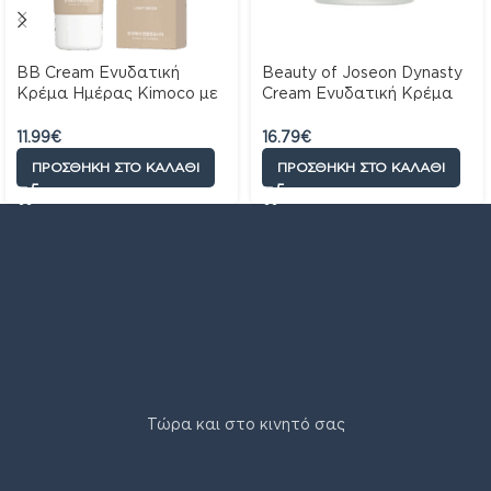
BB Cream Ενυδατική
Beauty of Joseon Dynasty
Κρέμα Ημέρας Kimoco με
Cream Ενυδατική Κρέμα
SPF 50, απαλό μπεζ, 40gr
Προσώπου, 50ml
11.99
€
16.79
€
ΠΡΟΣΘΉΚΗ ΣΤΟ ΚΑΛΆΘΙ
ΠΡΟΣΘΉΚΗ ΣΤΟ ΚΑΛΆΘΙ
Τώρα και στο κινητό σας