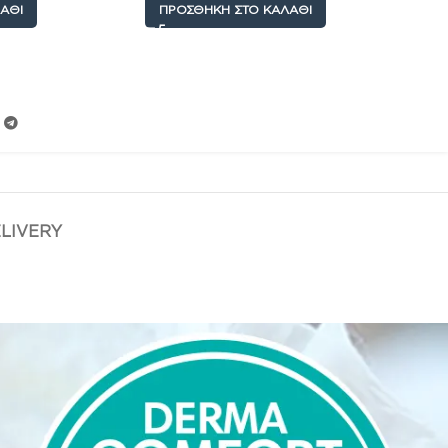
ΆΘΙ
ΠΡΟΣΘΉΚΗ ΣΤΟ ΚΑΛΆΘΙ
ELIVERY