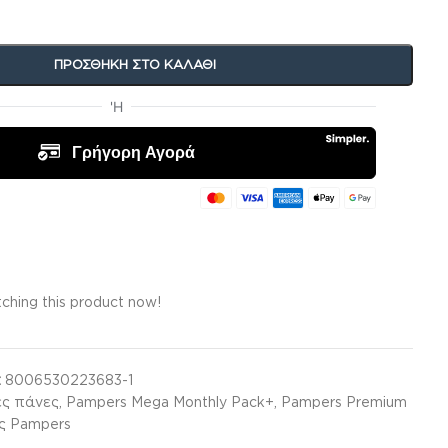
ΠΡΟΣΘΉΚΗ ΣΤΟ ΚΑΛΆΘΙ
ching this product now!
:
8006530223683-1
ές πάνες
,
Pampers Mega Monthly Pack+
,
Pampers Premium
ς Pampers