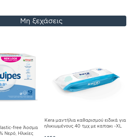
Μη ξεχάσεις
Kera μαντήλια καθαρισμού ειδικά για
ηλικιωμένους 40 τμχ με καπακι -XL
lastic-free Άοσμα
μεγεθος
 Νερό, Ηλικίες