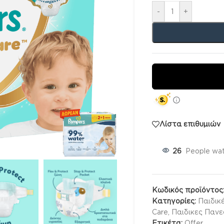
-
+
Λίστα επιθυμιών
26
People wat
Κωδικός προϊόντος
Κατηγορίες:
Παιδικ
Care
,
Παιδικες Πανε
Ετικέτα:
Offer