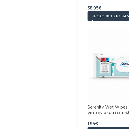
0+, 720 Μαντηλάκια
38.95
€
ΠΡΟΣΘΉΚΗ ΣΤΟ ΚΑΛ
Serenity Wet Wipes
για την ακρατεια 6
1.95
€