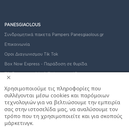
PANESGIAOLOUS
Συνδρομητικά πακετα Pampers Panesgiaolous.gr
Επικοινωνία
Οροι Διαγωνισμου Tik Tok
Box Now Express - Παράδοση σε θυρίδα
Έξοδα αποστολής & Τρόποι παράδοσης
Care stores χαρτης σημειου παραλαβης
Χρησιμοποιούμε τις πληροφορίες που
Συνδρομητικά πακέτα ακράτειας
συλλέγονται μέσω cookies και παρόμοιων
τεχνολογιών για να βελτιώσουμε την εμπειρία
Όροι Χρήσης
σας στην ιστοσελίδα μας, να αναλύσουμε τον
Πολιτική Απορρήτου & Cookies
τρόπο που τη χρησιμοποιείτε και για σκοπούς
μάρκετινγκ.