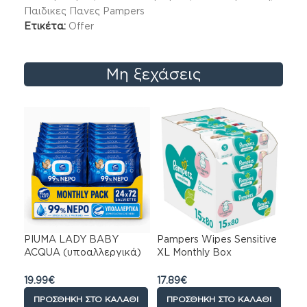
Παιδικες Πανες Pampers
Ετικέτα:
Offer
Μη ξεχάσεις
PIUMA LADY BABY
Pampers Wipes Sensitive
ACQUA (υποαλλεργικά)
XL Monthly Bοx
99% νερο Monthly Pack
Μωρομάντηλα 15×80τμχ
72 τμχ x 24 πακ ( 1728
(1200τμχ)
19.99
€
17.89
€
τμχ)
ΠΡΟΣΘΉΚΗ ΣΤΟ ΚΑΛΆΘΙ
ΠΡΟΣΘΉΚΗ ΣΤΟ ΚΑΛΆΘΙ