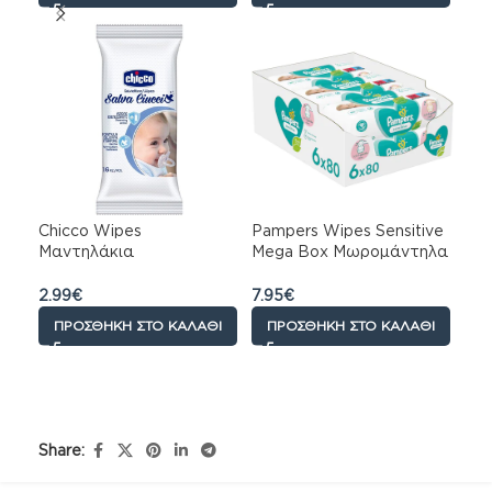
Chicco Wipes
Pampers Wipes Sensitive
Μαντηλάκια
Mega Bοx Μωρομάντηλα
Αποστείρωσης μίας
6×80τμχ (480τμχ)
χρήσης, 16 τεμάχια
2.99
€
7.95
€
ΠΡΟΣΘΉΚΗ ΣΤΟ ΚΑΛΆΘΙ
ΠΡΟΣΘΉΚΗ ΣΤΟ ΚΑΛΆΘΙ
Share: