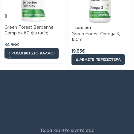
Green Forest Berberine
SOLD OUT
Complex 60 φυτικές
Green Forest Omega 3,
κάψουλες
150ml
34.86
€
19.65
€
ΠΡΟΣΘΉΚΗ ΣΤΟ ΚΑΛΆΘΙ
ΔΙΑΒΆΣΤΕ ΠΕΡΙΣΣΌΤΕΡΑ
Τώρα και στο κινητό σας