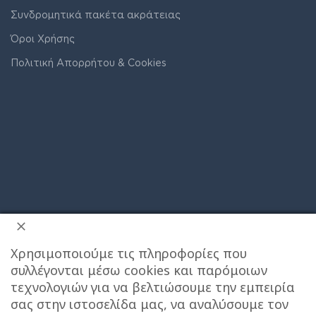
Συνδρομητικά πακέτα ακράτειας
Όροι Χρήσης
Πολιτική Απορρήτου & Cookies
ΔΙΕΥΘΥΝΣΗ ΚΑΤΑΣΤΗΜΑΤΟΣ
Χρησιμοποιούμε τις πληροφορίες που
συλλέγονται μέσω cookies και παρόμοιων
Care stores Χολαργού: 17ης Νοεμβρίου 20, Χολαργός ,
2106514570
Χάρτης
τεχνολογιών για να βελτιώσουμε την εμπειρία
σας στην ιστοσελίδα μας, να αναλύσουμε τον