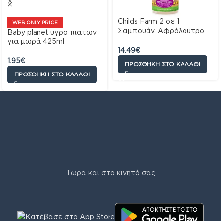
Childs Farm 2 σε 1
WEB ONLY PRICE
Σαμπουάν, Αφρόλουτρο
Baby planet υγρο πιατων
Σώματος Βατόμουρο &
για μωρά 425ml
Οργανικό Μήλο 500 ml
14.49
€
1.95
€
ΠΡΟΣΘΉΚΗ ΣΤΟ ΚΑΛΆΘΙ
ΠΡΟΣΘΉΚΗ ΣΤΟ ΚΑΛΆΘΙ
Τώρα και στο κινητό σας