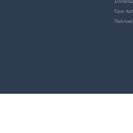
Συνδρομ
Όροι Χρ
Πολιτική
© J&K COMPANY ALL RIGHTS RESERVED 2026