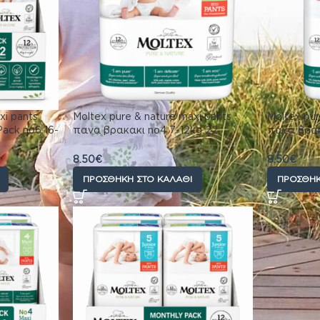
xi pants
Moltex pure & nature maxi pants
Moltex pur
ack no6 16-
πανα βρακακι no4 7-12kg 22
πανα βρακ
8)
τεμαχίων
τεμαχίων
8.50
€
8.50
€
ΠΡΟΣΘΉΚΗ ΣΤΟ ΚΑΛΆΘΙ
ΠΡΟΣΘΉΚ