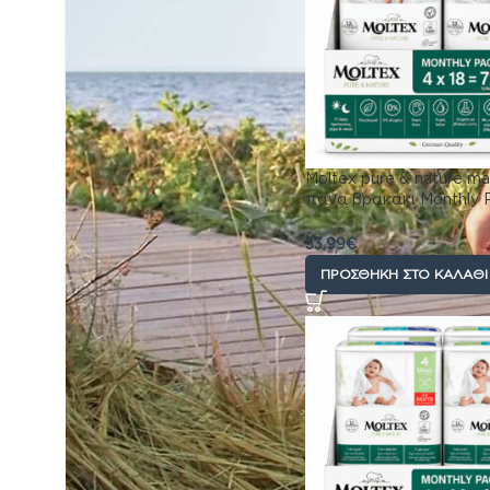
Αντηλιακά
›
Βρεφικό γάλα
›
Ειδη για το Σπιτι
›
Φροντίδα
›
Sex
›
Συμπληρωματα
διατροφης
›
Moltex pure & nature ma
Κατοικίδια
πανα βρακακι Monthly P
Παιχνίδια
30kg 72 τεμαχίων (4×1
Επικοινωνια
33.99
€
ΠΡΟΣΘΉΚΗ ΣΤΟ ΚΑΛΆΘΙ
ΦΙΛΤΡΟ ΜΕΓΕΘΟΥΣ
No4 Maxi (7-18 kg)
(1)
No5 Junior (11-25 kg)
(1)
No6 XLarge (15-30
(1)
kg)