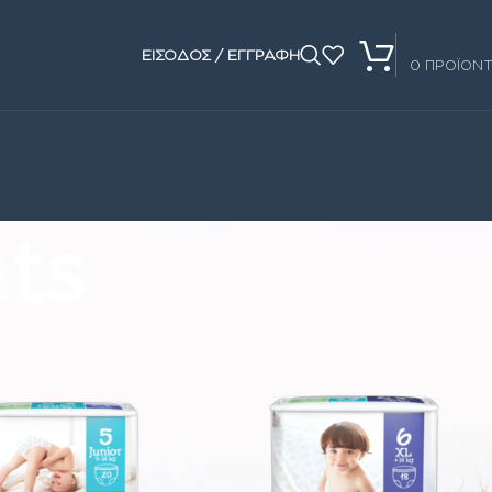
0.00
€
ΕΙΣΟΔΟΣ / ΕΓΓΡΑΦΗ
0
ΠΡΟΪΟΝ
ts
Show
16
24
32