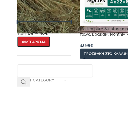
ΤΙΜΉ
Moltex pure & nature ma
Τιμή:
0€
—
40€
πανα βρακακι Monthly 
12kg 88 τεμαχίων (4×2
ΦΙΛΤΡΆΡΙΣΜΑ
33.99
€
ΠΡΟΣΘΉΚΗ ΣΤΟ ΚΑΛΆΘΙ
SELECT CATEGORY