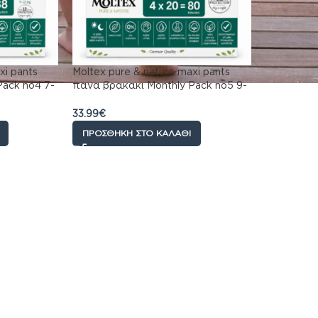
xi pants
Moltex pure & nature maxi pants
Pack no4 7-
πανα βρακακι Monthly Pack no5 9-
2)
14kg 80 τεμαχίων (4×20)
33.99
€
ΠΡΟΣΘΉΚΗ ΣΤΟ ΚΑΛΆΘΙ