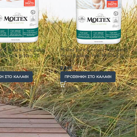
e & nature maxi pants
Moltex pure & nature maxi pants
ακι no5 9-14kg 20
πανα βρακακι no6 16-30kg 18
τεμαχίων
8.50
€
Η ΣΤΟ ΚΑΛΆΘΙ
ΠΡΟΣΘΉΚΗ ΣΤΟ ΚΑΛΆΘΙ