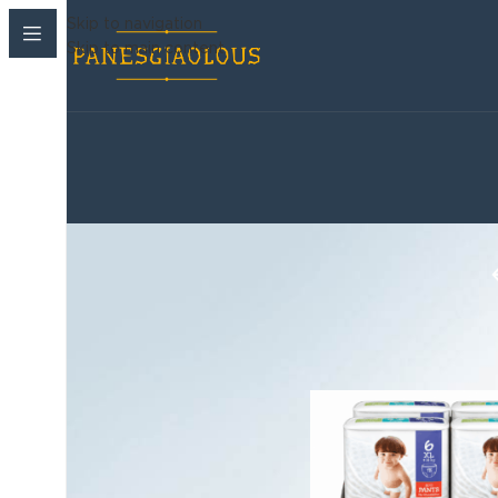
Skip to navigation
Skip to main content
Korean Beauty Corner
›
Παιδικές πάνες
/
Παιδικ
Παιδικές πάνες
›
Βρεφανάπτυξη
›
Μωρομαντηλα
›
Ακράτεια & Φροντίδα
›
Καλλυντικά
›
Στοματική Υγιεινή
›