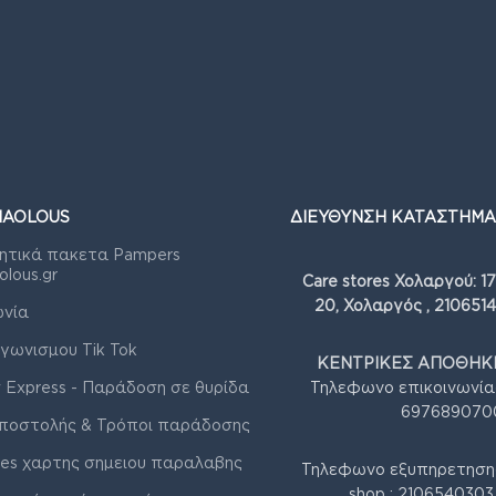
IAOLOUS
ΔΙΕΥΘΥΝΣΗ ΚΑΤΑΣΤΗΜΑ
ητικά πακετα Pampers
olous.gr
Care stores Χολαργού: 1
20, Χολαργός , 210651
ωνία
γωνισμου Tik Tok
ΚΕΝΤΡΙΚΕΣ ΑΠΟΘΗΚΕ
 Express - Παράδοση σε θυρίδα
Τηλεφωνο επικοινωνία
697689070
ποστολής & Τρόποι παράδοσης
res χαρτης σημειου παραλαβης
Τηλεφωνο εξυπηρετηση
shop : 210654030