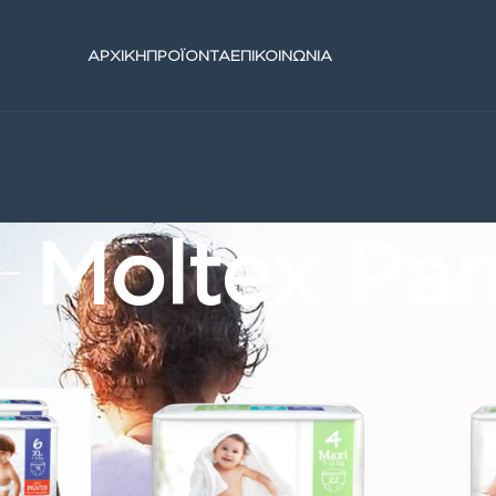
ΑΡΧΙΚΗ
ΠΡΟΪΟΝΤΑ
ΕΠΙΚΟΙΝΩΝΙΑ
Moltex Pan
ες βιολογικες πανες moltex pure
/
Moltex Pants