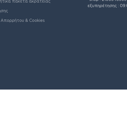
ητικά πακέτα ακράτειας
εξυπηρέτησης : 09:
ήσης
 Απορρήτου & Cookies