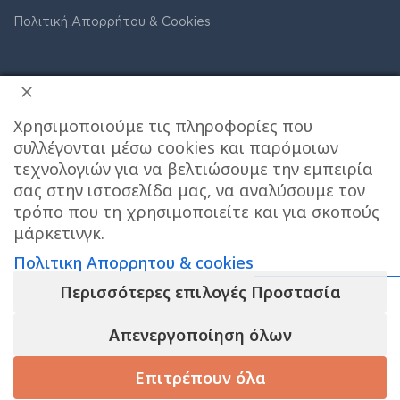
Πολιτική Απορρήτου & Cookies
Χρησιμοποιούμε τις πληροφορίες που
συλλέγονται μέσω cookies και παρόμοιων
τεχνολογιών για να βελτιώσουμε την εμπειρία
ΔΙΕΥΘΥΝΣΗ ΚΑΤΑΣΤΗΜΑΤΟΣ
σας στην ιστοσελίδα μας, να αναλύσουμε τον
τρόπο που τη χρησιμοποιείτε και για σκοπούς
Care stores Χολαργού: 17ης Νοεμβρίου 20, Χολαργός ,
μάρκετινγκ.
2106514570
Χάρτης
Πολιτικη Απορρητου & cookies
Περισσότερες επιλογές Προστασία
ΚΕΝΤΡΙΚΕΣ ΑΠΟΘΗΚΕΣ ΠΑΙΑΝΙΑ
Τηλεφωνο
επικοινωνίας αποθήκης : 6976890700
Απενεργοποίηση όλων
Τηλεφωνο εξυπηρετησης πελατων e-shop : 2106540303
Επιτρέπουν όλα
Ωράριο εξυπηρέτησης : 09:00-17:00