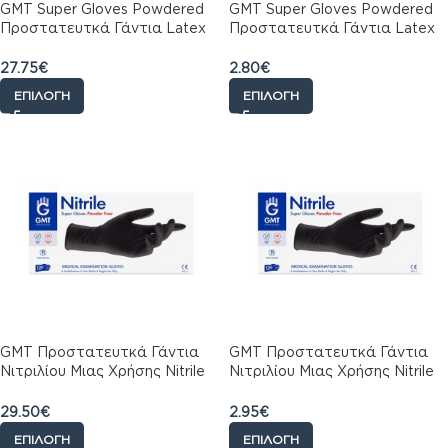
GMT Super Gloves Powdered
GMT Super Gloves Powdered
Προστατευτκά Γάντια Latex
Προστατευτκά Γάντια Latex
Μιας Χρήσης με Πούδρα,
Μιας Χρήσης με Πούδρα,
1000Τμχ
100Τμχ
27.75
€
2.80
€
ΕΠΙΛΟΓΉ
ΕΠΙΛΟΓΉ
GMΤ Προστατευτκά Γάντια
GMΤ Προστατευτκά Γάντια
Νιτριλίου Μιας Χρήσης Nitrile
Νιτριλίου Μιας Χρήσης Nitrile
Χωρίς Πούδρα Μαυρα
Χωρίς Πούδρα Μαυρα 100τμχ
1000τμχ
29.50
€
2.95
€
ΕΠΙΛΟΓΉ
ΕΠΙΛΟΓΉ