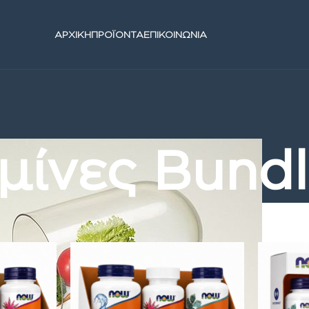
ΑΡΧΙΚΗ
ΠΡΟΪΟΝΤΑ
ΕΠΙΚΟΙΝΩΝΙΑ
μίνες Bundl
οφης
/
Βιταμίνες
/
Βιταμίνες Bundle Packs