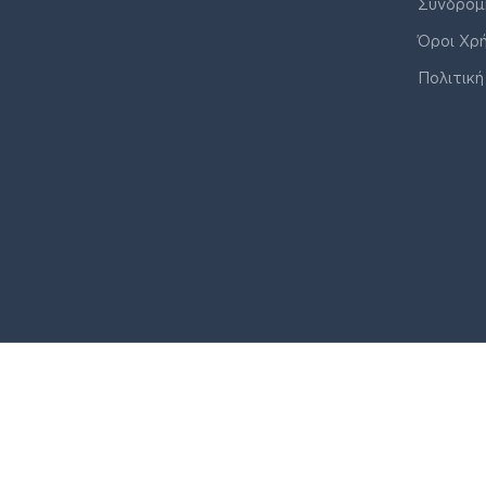
Συνδρομ
Όροι Χρ
Πολιτική
© J&K COMPANY ALL RIGHTS RESERVED 2026