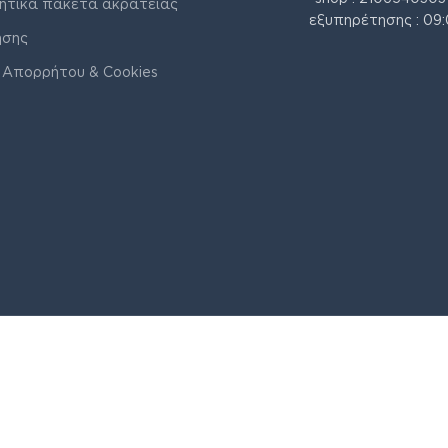
ητικά πακέτα ακράτειας
εξυπηρέτησης : 09:
ήσης
 Απορρήτου & Cookies