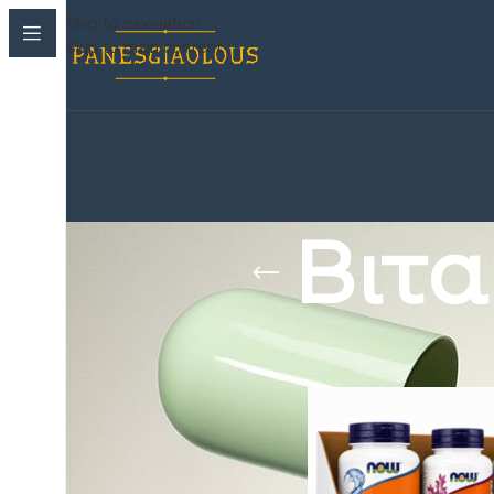
Skip to navigation
Skip to main content
Βιτα
Korean Beauty Corner
›
Συμπληρωματα διατρ
Παιδικές πάνες
›
Βρεφανάπτυξη
›
Μωρομαντηλα
›
Ακράτεια & Φροντίδα
›
Καλλυντικά
›
Στοματική Υγιεινή
›