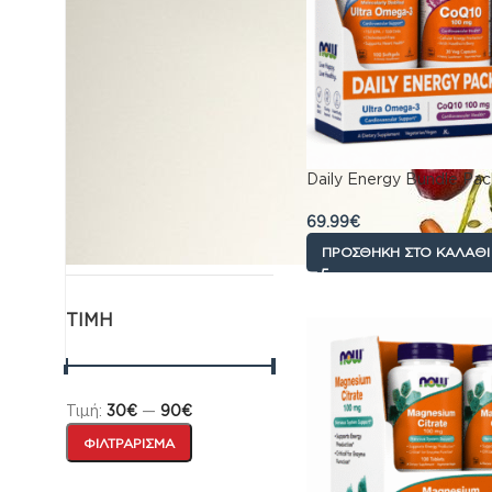
Αντηλιακά
›
Βρεφικό γάλα
›
Ειδη για το Σπιτι
›
Φροντίδα
›
Sex
›
Συμπληρωματα
διατροφης
›
Daily Energy Bundle Pac
Κατοικίδια
Παιχνίδια
69.99
€
Επικοινωνια
ΠΡΟΣΘΉΚΗ ΣΤΟ ΚΑΛΆΘΙ
ΤΙΜΉ
Τιμή:
30€
—
90€
ΦΙΛΤΡΆΡΙΣΜΑ