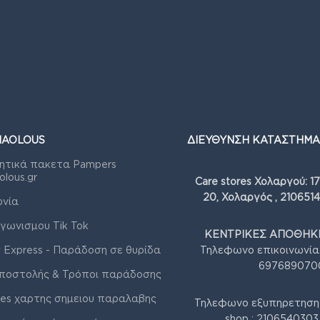
IAOLOUS
ΔΙΕΥΘΥΝΣΗ ΚΑΤΑΣΤΗΜΑ
ητικά πακετα Pampers
olous.gr
Care stores Χολαργού: 1
20, Χολαργός , 210651
ωνία
γωνισμου Tik Tok
ΚΕΝΤΡΙΚΕΣ ΑΠΟΘΗΚΕ
 Express - Παράδοση σε θυρίδα
Τηλεφωνο επικοινωνία
697689070
ποστολής & Τρόποι παράδοσης
res χαρτης σημειου παραλαβης
Τηλεφωνο εξυπηρετηση
shop : 210654030