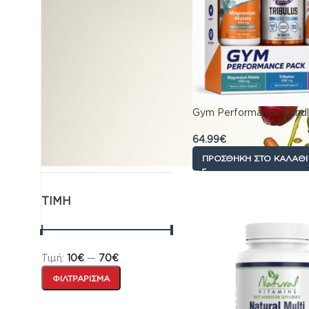
Αντηλιακά
›
Βρεφικό γάλα
›
Ειδη για το Σπιτι
›
Φροντίδα
›
Sex
›
Συμπληρωματα
διατροφης
›
Gym Performance Bundl
Κατοικίδια
Παιχνίδια
64.99
€
Επικοινωνια
ΠΡΟΣΘΉΚΗ ΣΤΟ ΚΑΛΆΘΙ
ΤΙΜΉ
Τιμή:
10€
—
70€
ΦΙΛΤΡΆΡΙΣΜΑ