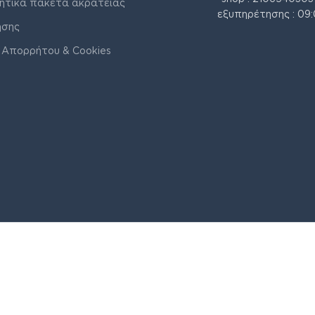
ητικά πακέτα ακράτειας
εξυπηρέτησης : 09:
ήσης
 Απορρήτου & Cookies