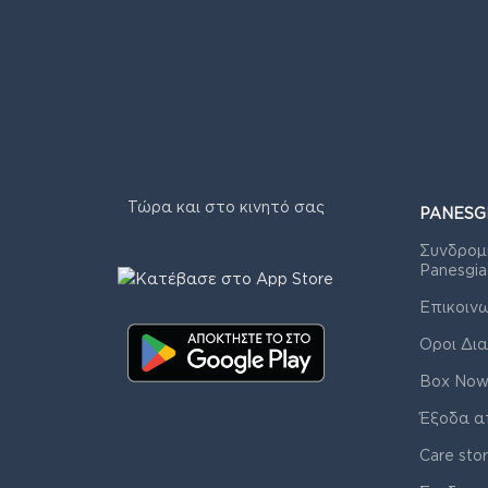
Τώρα και στο κινητό σας
PANESG
Συνδρομ
Panesgia
Επικοιν
Οροι Δια
Box Now
Έξοδα α
Care sto