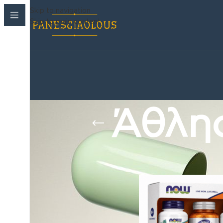
Skip to navigation
Skip to main content
Άθλη
Korean Beauty Corner
›
Συμπληρωματα διατρ
Παιδικές πάνες
›
Βρεφανάπτυξη
›
Μωρομαντηλα
›
Ακράτεια & Φροντίδα
›
Καλλυντικά
›
Στοματική Υγιεινή
›