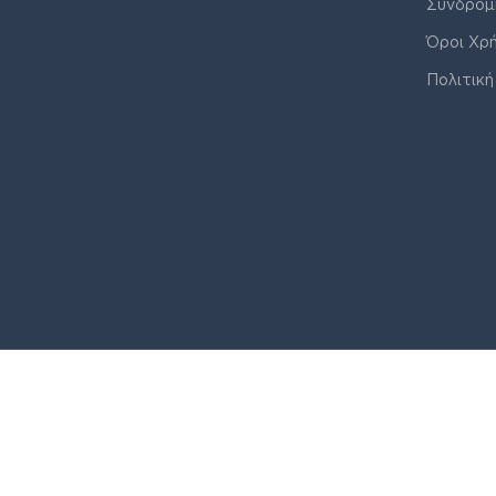
Συνδρομ
Όροι Χρ
Πολιτική
© J&K COMPANY ALL RIGHTS RESERVED 2026