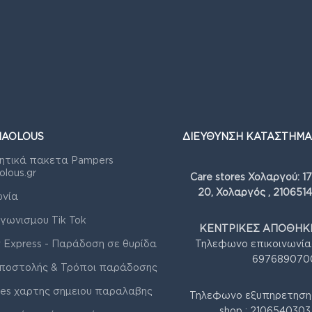
IAOLOUS
ΔΙΕΥΘΥΝΣΗ ΚΑΤΑΣΤΗΜΑ
ητικά πακετα Pampers
olous.gr
Care stores Χολαργού: 1
20, Χολαργός , 210651
ωνία
γωνισμου Tik Tok
ΚΕΝΤΡΙΚΕΣ ΑΠΟΘΗΚΕ
 Express - Παράδοση σε θυρίδα
Τηλεφωνο επικοινωνία
697689070
ποστολής & Τρόποι παράδοσης
res χαρτης σημειου παραλαβης
Τηλεφωνο εξυπηρετηση
shop : 210654030