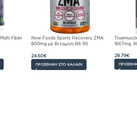
Multi Fiber
Now Foods Sports Recovery ZMA
Truemuscle
800mg με Βιταμίνη B6 90
1667mg, 9
κάψουλες
28.79
€
24.60
€
ΠΡΟΣΘΉΚ
ΠΡΟΣΘΉΚΗ ΣΤΟ ΚΑΛΆΘΙ