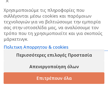
Χρησιμοποιούμε τις πληροφορίες που
συλλέγονται μέσω cookies και παρόμοιων
τεχνολογιών για να βελτιώσουμε την εμπειρία
σας στην ιστοσελίδα μας, να αναλύσουμε τον
ΔΙΕΥΘΥΝΣΗ ΚΑΤΑΣΤΗΜΑΤΟΣ
τρόπο που τη χρησιμοποιείτε και για σκοπούς
μάρκετινγκ.
Care stores Χολαργού: 17ης Νοεμβρίου 20, Χολαργός ,
Πολιτικη Απορρητου & cookies
2106514570
Χάρτης
Περισσότερες επιλογές Προστασία
ΚΕΝΤΡΙΚΕΣ ΑΠΟΘΗΚΕΣ ΠΑΙΑΝΙΑ
Τηλεφωνο
Το e-shop λειτουργει κανονικα ΟΛΟ τον
επικοινωνίας αποθήκης : 6976890700
Απενεργοποίηση όλων
ΑΥΓΟΥΣΤΟ και αποστελλονται αμεσα οι
παραγγελιες σας , το φυσικο μας
Επιτρέπουν όλα
Τηλεφωνο εξυπηρετησης πελατων e-shop : 2106540303
καταστημα στον ΧΟΛΑΡΓΟ θα ειναι
Ωράριο εξυπηρέτησης : 09:00-17:00
ΚΛΕΙΣΤΟ για παραλαβες απο 10/8 εως 23/8,
ΚΑΛΟ ΚΑΛΟΚΑΙΡΙ!
τάστημα
Καλάθι
Korean Beauty
Filters