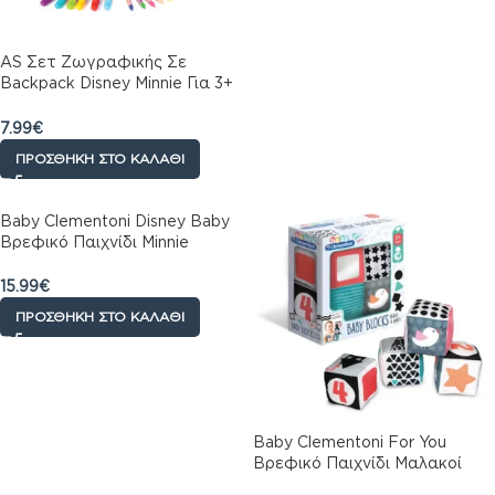
AS Σετ Ζωγραφικής Σε
Backpack Disney Minnie Για 3+
Χρονών
7.99
€
ΠΡΟΣΘΉΚΗ ΣΤΟ ΚΑΛΆΘΙ
Baby Clementoni Disney Baby
Βρεφικό Παιχνίδι Minnie
Χνουδωτό-Κουδουνίστρα Για
6+ Μηνών
15.99
€
ΠΡΟΣΘΉΚΗ ΣΤΟ ΚΑΛΆΘΙ
Baby Clementoni For You
Βρεφικό Παιχνίδι Μαλακοί
Κύβοι Λευκό Και Μαύρο Για 0+