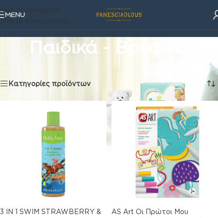
Skip to navigation
MENU
Skip to main content
Παιδικά - Βρεφικά
Παιδικά - Βρεφικά
Βλέπετε 1–16 από 264 αποτελέσματα
Κατηγορίες προϊόντων
3 IN 1 SWIM STRAWBERRY &
AS Art Οι Πρώτοι Μου