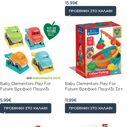
Μηνών
15.99
€
ΠΡΟΣΘΉΚΗ ΣΤΟ ΚΑΛΆΘΙ
Baby Clementoni Play For
Baby Clementoni Play For
Future Βρεφικό Παιχνίδι
Future Βρεφικό Παιχνίδι Σετ
Αυτοκινητάκια Run And Roll
Ψαρέματος Για 12-36 Μηνών
Για 10+ Μηνών
5.99
€
11.99
€
ΠΡΟΣΘΉΚΗ ΣΤΟ ΚΑΛΆΘΙ
ΠΡΟΣΘΉΚΗ ΣΤΟ ΚΑΛΆΘΙ