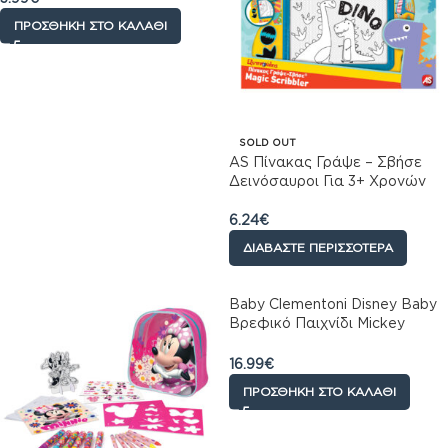
ΠΡΟΣΘΉΚΗ ΣΤΟ ΚΑΛΆΘΙ
SOLD OUT
AS Πίνακας Γράψε – Σβήσε
Δεινόσαυροι Για 3+ Χρονών
6.24
€
ΔΙΑΒΆΣΤΕ ΠΕΡΙΣΣΌΤΕΡΑ
Baby Clementoni Disney Baby
Βρεφικό Παιχνίδι Mickey
Χνουδωτό-Κουδουνίστρα Για
6+ Μηνών
16.99
€
ΠΡΟΣΘΉΚΗ ΣΤΟ ΚΑΛΆΘΙ