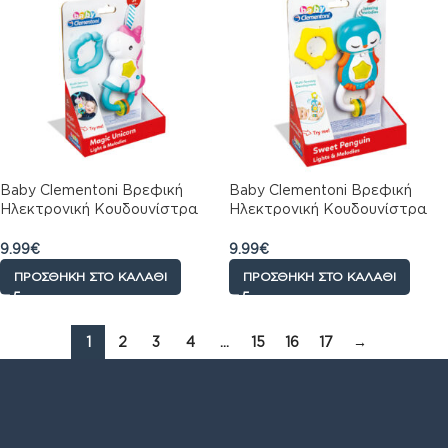
Baby Clementoni Βρεφική
Baby Clementoni Βρεφική
Ηλεκτρονική Κουδουνίστρα
Ηλεκτρονική Κουδουνίστρα
Μονόκερος Για 3+ Μηνών
Πιγκουίνος Για 3+ Μηνών
9.99
€
9.99
€
ΠΡΟΣΘΉΚΗ ΣΤΟ ΚΑΛΆΘΙ
ΠΡΟΣΘΉΚΗ ΣΤΟ ΚΑΛΆΘΙ
1
2
3
4
…
15
16
17
→