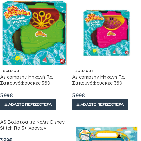
SOLD OUT
SOLD OUT
As company Μηχανή Για
As company Μηχανή Για
Σαπουνόφουσκες 360
Σαπουνόφουσκες 360
Bubbles Για 3+ Χρονών –
Bubbles Για 3+ Χρονών – Ροζ
Πράσινο
5.99
€
5.99
€
ΔΙΑΒΆΣΤΕ ΠΕΡΙΣΣΌΤΕΡΑ
ΔΙΑΒΆΣΤΕ ΠΕΡΙΣΣΌΤΕΡΑ
AS Βούρτσα με Κολιέ Disney
Stitch Για 3+ Χρονών
3.99
€