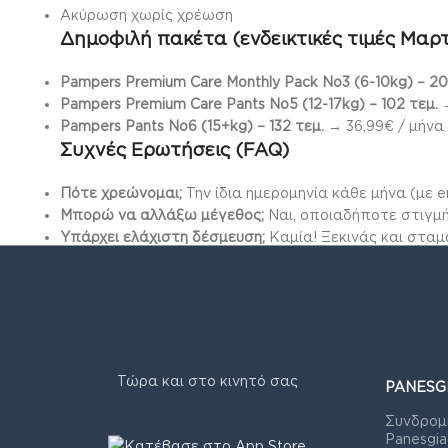
Ακύρωση χωρίς χρέωση
Δημοφιλή πακέτα (ενδεικτικές τιμές Μαρτ
Pampers Premium Care Monthly Pack Νο3 (6-10kg) – 20
Pampers Premium Care Pants Νο5 (12-17kg) – 102 τεμ.
→
Pampers Pants Νο6 (15+kg) – 132 τεμ.
→ 36,99€ / μήνα
Συχνές Ερωτήσεις (FAQ)
Πότε χρεώνομαι;
Την ίδια ημερομηνία κάθε μήνα (με e
Μπορώ να αλλάξω μέγεθος;
Ναι, οποιαδήποτε στιγμή
Υπάρχει ελάχιστη δέσμευση;
Καμία! Ξεκινάς και σταμ
Τι γίνεται αν χρειάζομαι μεγαλύτερο πακέτο;
Απλά αλ
Έτοιμος/η να ξεκινήσεις;
Κάνε κλικ εδώ και
ξεκίνα τη
Περισσότερη ηρεμία για εσένα – περισσότερα χαμόγε
***ΔΕΝ ΙΣΧΥΕΙ ΓΙΑ ΠΑΡΑΓΓΕΛΙΕΣ ΠΟΥ ΕΙΝΑΙ ΓΙΑ 
Τώρα και στο κινητό σας
PANESG
Συνδρομ
Panesgia