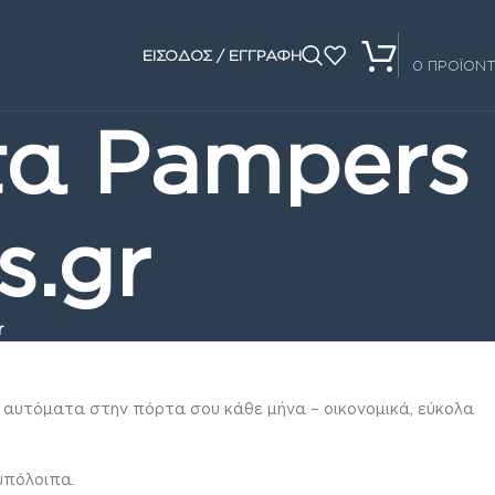
0.00
€
ΕΙΣΟΔΟΣ / ΕΓΓΡΑΦΗ
0
ΠΡΟΪΟΝ
τα Pampers
s.gr
r
ν αυτόματα στην πόρτα σου κάθε μήνα – οικονομικά, εύκολα
 υπόλοιπα.