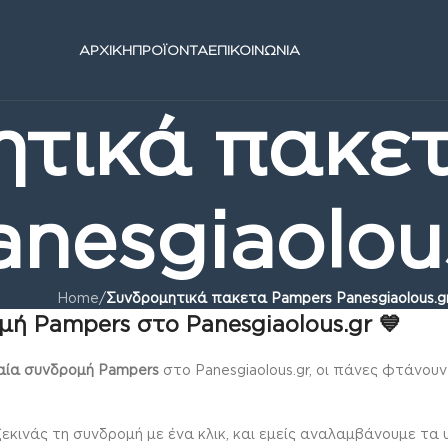
ΑΡΧΙΚΗ
ΠΡΟΪΟΝΤΑ
ΕΠΙΚΟΙΝΩΝΙΑ
ητικά πακε
anesgiaolou
Home
/
Συνδρομητικά πακετα Pampers Panesgiaolous.g
μή Pampers στο Panesgiaolous.gr 💙
αία συνδρομή Pampers
στο Panesgiaolous.gr, οι πάνες φτάνου
 ξεκινάς τη συνδρομή με ένα κλικ, και εμείς αναλαμβάνουμε τα