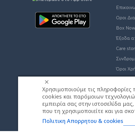
Επικοιν
Οροι Δια
Box Now
Έξοδα α
Care sto
Συνδρομ
Όροι Χρ
Πολιτική
Χρησιμοποιούμε τις πληροφορίες 
cookies και παρόμοιων τεχνολογιώ
εμπειρία σας στην ιστοσελίδα μας
που τη χρησιμοποιείτε και για σκο
Πολιτικη Απορρητου & cookies
© J&K COMPANY ALL RIGHTS RESERVED 2026