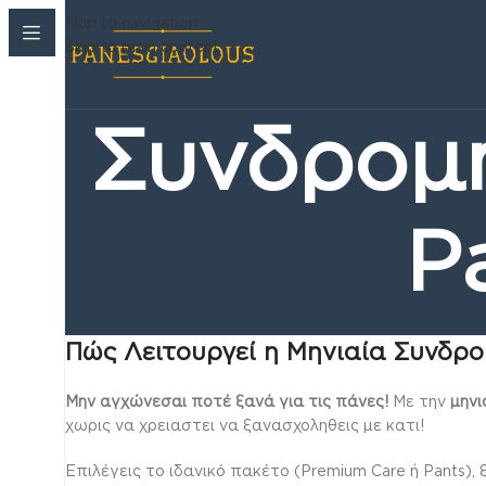
Skip to navigation
Skip to main content
Συνδρομ
P
Πώς Λειτουργεί η Μηνιαία Συνδρο
Μην αγχώνεσαι ποτέ ξανά για τις πάνες!
Με την
μηνι
χωρις να χρειαστει να ξανασχοληθεις με κατι!
Επιλέγεις το ιδανικό πακέτο (Premium Care ή Pants),