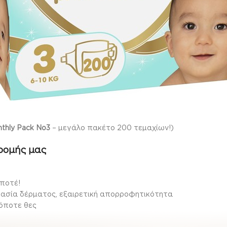
thly Pack Νο3
– μεγάλο πακέτο 200 τεμαχίων!)
ρομής μας
 ποτέ!
τασία δέρματος, εξαιρετική απορροφητικότητα
 όποτε θες