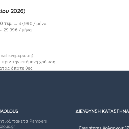
ίου 2026)
0 τεμ.
→ 37,99€ / μήνα
 29,99€ / μήνα
mail ενημέρωση).
 πριν την επόμενη χρέωση.
ατάς όποτε θες.
λάζεις από τον λογαριασμό σου.
 συνδρομή σου τώρα
!
Δες όλα τα Συνδρομητικά Πακέτα Pampe
λα για το μωρό σου! 😊💕
ΠΑΡΑΛΑΒΗ ΑΠΟ ΤΟ ΚΑΤΑΣΤΗΜΑ , ΕΙΝΑΙ ΜΟΝΟ ΓΙΑ ΑΠΟΣΤΟΛΗ 
IAOLOUS
ΔΙΕΥΘΥΝΣΗ ΚΑΤΑΣΤΗΜΑ
ητικά πακετα Pampers
olous.gr
Care stores Χολαργού: 1