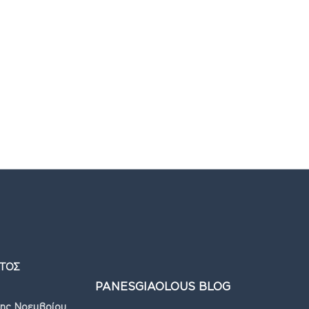
rs →
ΣΤΟΝ ΧΩΡΟ ΣΑΣ ΑΥΤΟΜΑΤΑ!
ΤΟΣ
PANESGIAOLOUS BLOG
7ης Νοεμβρίου