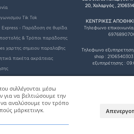
20, Χολαργός , 210651
ωνία
γωνισμου Tik Tok
ΚΕΝΤΡΙΚΕΣ ΑΠΟΘΗΚΕ
 Express - Παράδοση σε θυρίδα
Τηλεφωνο επικοινωνία
697689070
ποστολής & Τρόποι παράδοσης
res χαρτης σημειου παραλαβης
Τηλεφωνο εξυπηρετηση
shop : 210654030
ητικά πακέτα ακράτειας
εξυπηρέτησης : 09:
ήσης
 Απορρήτου & Cookies
που συλλέγονται μέσω
ν για να βελτιώσουμε την
, να αναλύσουμε τον τρόπο
πούς μάρκετινγκ.
Απενεργο