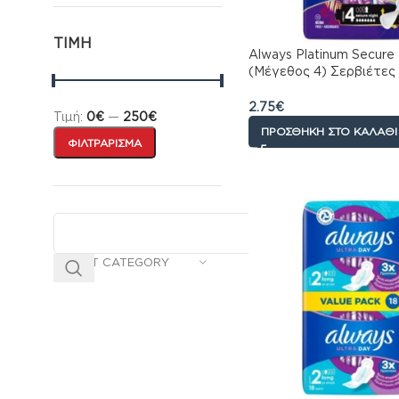
ΤΙΜΉ
Always Platinum Secure 
(Μέγεθος 4) Σερβιέτες
10τεμ
2.75
€
Τιμή:
0€
—
250€
ΠΡΟΣΘΉΚΗ ΣΤΟ ΚΑΛΆΘΙ
ΦΙΛΤΡΆΡΙΣΜΑ
SELECT CATEGORY