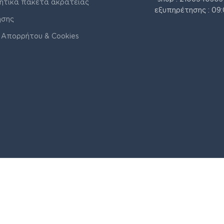
ητικά πακέτα ακράτειας
εξυπηρέτησης : 09:
ήσης
 Απορρήτου & Cookies