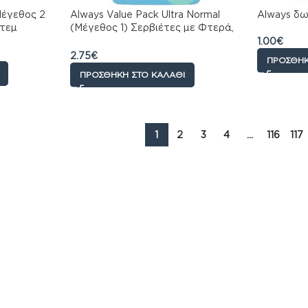
Μέγεθος 2
Always Value Pack Ultra Normal
Always δω
8τεμ
(Μέγεθος 1) Σερβιέτες με Φτερά,
20τεμ
1.00
€
2.75
€
ΠΡΟΣΘΉΚ
ΠΡΟΣΘΉΚΗ ΣΤΟ ΚΑΛΆΘΙ
1
2
3
4
…
116
117