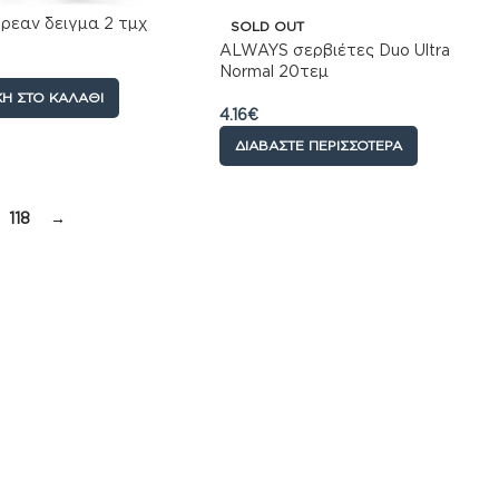
ρεαν δειγμα 2 τμχ
SOLD OUT
ALWAYS σερβιέτες Duo Ultra
Normal 20τεμ
Η ΣΤΟ ΚΑΛΆΘΙ
4.16
€
ΔΙΑΒΆΣΤΕ ΠΕΡΙΣΣΌΤΕΡΑ
118
→