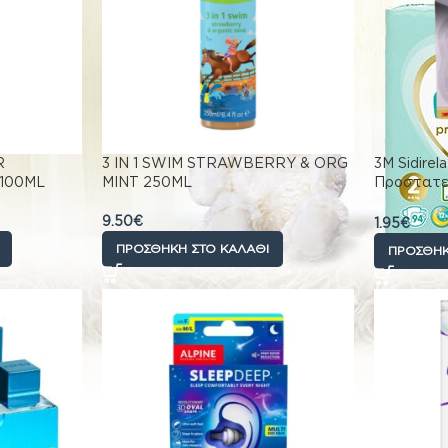
R
3 IN 1 SWIM STRAWBERRY & ORG
3M Sidirel
100ML
MINT 250ML
Προστατε
(Διάφανο
9.50
€
1.95
€
ΠΡΟΣΘΉΚΗ ΣΤΟ ΚΑΛΆΘΙ
ΠΡΟΣΘΉΚ