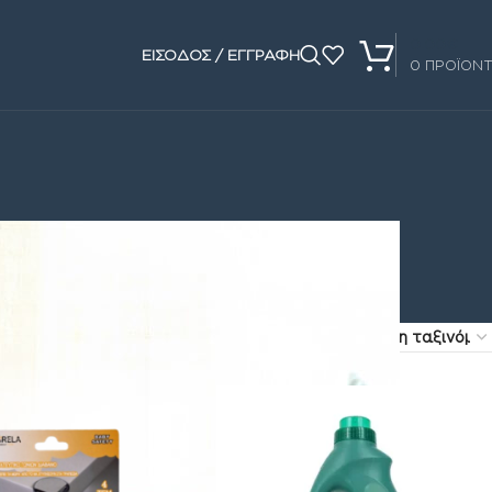
0.00
€
ΕΙΣΟΔΟΣ / ΕΓΓΡΑΦΗ
0
ΠΡΟΪΟΝ
Show
16
24
32