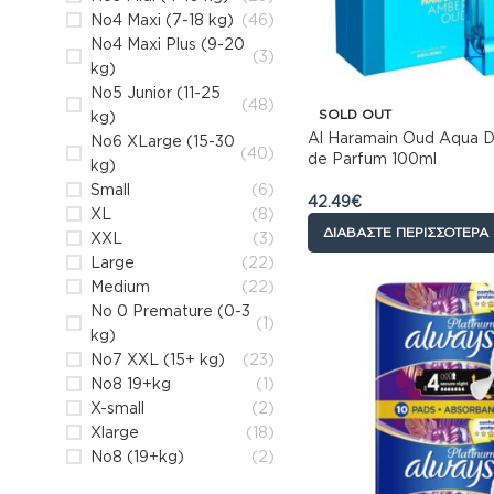
No4 Maxi (7-18 kg)
(46)
No4 Maxi Plus (9-20
(3)
kg)
No5 Junior (11-25
(48)
SOLD OUT
kg)
Al Haramain Oud Aqua Du
No6 XLarge (15-30
(40)
de Parfum 100ml
kg)
Small
(6)
42.49
€
XL
(8)
ΔΙΑΒΆΣΤΕ ΠΕΡΙΣΣΌΤΕΡΑ
XXL
(3)
Large
(22)
Medium
(22)
No 0 Premature (0-3
(1)
kg)
No7 XXL (15+ kg)
(23)
No8 19+kg
(1)
X-small
(2)
Xlarge
(18)
Νο8 (19+kg)
(2)