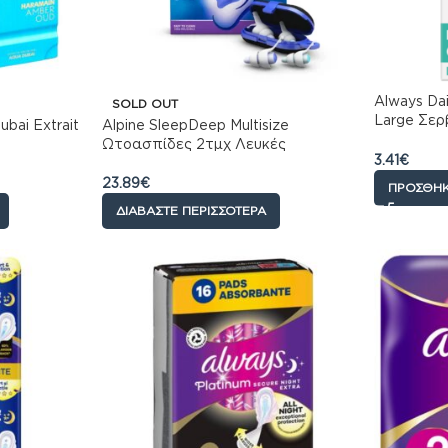
Always Dai
SOLD OUT
Large Σερ
bai Extrait
Alpine SleepDeep Multisize
Oργανικό 
Ωτοασπίδες 2τμχ Λευκές
3.41
€
23.89
€
ΠΡΟΣΘΉΚ
ΔΙΑΒΆΣΤΕ ΠΕΡΙΣΣΌΤΕΡΑ