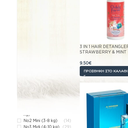
Αντηλιακά
›
Βρεφικό γάλα
›
Ειδη για το Σπιτι
›
Φροντίδα
›
Sex
›
Συμπληρωματα
διατροφης
›
3 IN 1 HAIR DETANGLE
Κατοικίδια
STRAWBERRY & MINT 
Παιχνίδια
Επικοινωνια
9.50
€
ΠΡΟΣΘΉΚΗ ΣΤΟ ΚΑΛΆΘΙ
ΦΙΛΤΡΟ ΜΕΓΕΘΟΥΣ
L
(10)
M
(8)
No1 Newborn (2-5
(13)
kg)
No2 Mini (3-8 kg)
(14)
No3 Midi (4-10 kg)
(29)