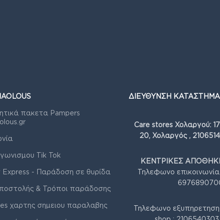
IAOLOUS
ΔΙΕΥΘΥΝΣΗ ΚΑΤΑΣΤΗΜΑ
ητικά πακετα Pampers
olous.gr
Care stores Χολαργού: 1
20, Χολαργός , 210651
ωνία
γωνισμου Tik Tok
ΚΕΝΤΡΙΚΕΣ ΑΠΟΘΗΚΕ
 Express - Παράδοση σε θυρίδα
Τηλεφωνο επικοινωνία
697689070
ποστολής & Τρόποι παράδοσης
res χαρτης σημειου παραλαβης
Τηλεφωνο εξυπηρετηση
shop : 210654030