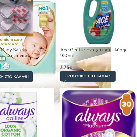
a Baby Safety
Ace Gentile Ενισχυτικό Πλύσης
υτικά Γωνιών
950ml
) 4τμχ
3.75
€
ΠΡΟΣΘΉΚΗ ΣΤΟ ΚΑΛΆΘΙ
Η ΣΤΟ ΚΑΛΆΘΙ