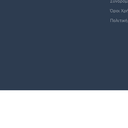
Συνδρομ
Όροι Χρ
Πολιτική
© J&K COMPANY ALL RIGHTS RESERVED 2026