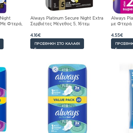
Night
Always Platinum Secure Night Extra
Always Pl
 Με Φτερά,
Σερβιέτες Μέγεθος 5, 16τεμ
με Φτερά 
4.16
€
4.55
€
ΠΡΟΣΘΉΚΗ ΣΤΟ ΚΑΛΆΘΙ
ΠΡΟΣΘΉΚ