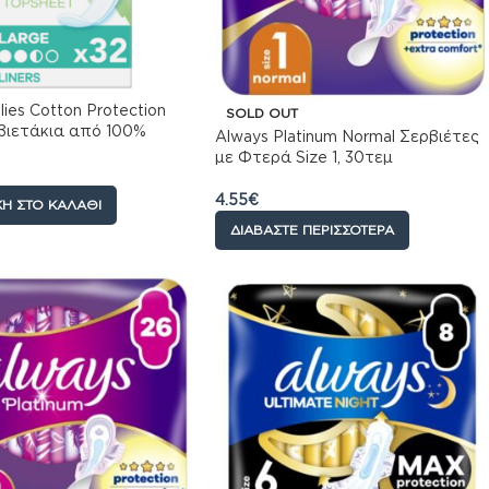
lies Cotton Protection
SOLD OUT
βιετάκια από 100%
Always Platinum Normal Σερβιέτες
Bαμβάκι, 32τεμ
με Φτερά Size 1, 30τεμ
4.55
€
Η ΣΤΟ ΚΑΛΆΘΙ
ΔΙΑΒΆΣΤΕ ΠΕΡΙΣΣΌΤΕΡΑ