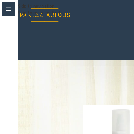
Skip to navigation
Skip to main content
Korean Beauty Corner
›
Προϊοντα
Παιδικές πάνες
›
Βρεφανάπτυξη
›
Μωρομαντηλα
›
Ακράτεια & Φροντίδα
›
Καλλυντικά
›
Στοματική Υγιεινή
›