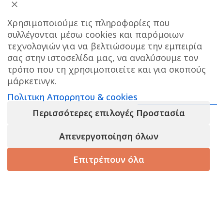
ΔΙΕΥΘΥΝΣΗ ΚΑΤΑΣΤΗΜΑΤΟΣ
Χρησιμοποιούμε τις πληροφορίες που
συλλέγονται μέσω cookies και παρόμοιων
Care stores Χολαργού: 17ης Νοεμβρίου 20, Χολαργός ,
τεχνολογιών για να βελτιώσουμε την εμπειρία
2106514570
Χάρτης
σας στην ιστοσελίδα μας, να αναλύσουμε τον
τρόπο που τη χρησιμοποιείτε και για σκοπούς
ΚΕΝΤΡΙΚΕΣ ΑΠΟΘΗΚΕΣ ΠΑΙΑΝΙΑ
Τηλεφωνο
μάρκετινγκ.
επικοινωνίας αποθήκης : 6976890700
Πολιτικη Απορρητου & cookies
Τηλεφωνο εξυπηρετησης πελατων e-shop : 2106540303
Περισσότερες επιλογές Προστασία
Ωράριο εξυπηρέτησης : 09:00-17:00
Απενεργοποίηση όλων
Επιτρέπουν όλα
τάστημα
Καλάθι
Korean Beauty