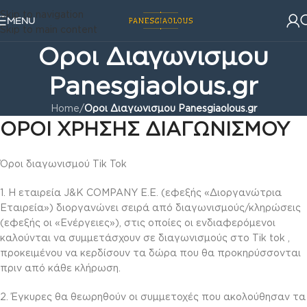
Skip to navigation
MENU
Skip to main content
Οροι Διαγωνισμου
Panesgiaolous.gr
Home
/
Οροι Διαγωνισμου Panesgiaolous.gr
ΟΡΟΙ ΧΡΗΣΗΣ ΔΙΑΓΩΝΙΣΜΟΥ
Όροι διαγωνισμού Tik Tok
1. Η εταιρεία J&K COMPANY E.E. (εφεξής «Διοργανώτρια
Εταιρεία») διοργανώνει σειρά από διαγωνισμούς/κληρώσεις
(εφεξής οι «Ενέργειες»), στις οποίες οι ενδιαφερόμενοι
καλούνται να συμμετάσχουν σε διαγωνισμούς στο Tik tok ,
προκειμένου να κερδίσουν τα δώρα που θα προκηρύσσονται
πριν από κάθε κλήρωση.
2. Έγκυρες θα θεωρηθούν οι συμμετοχές που ακολούθησαν τα