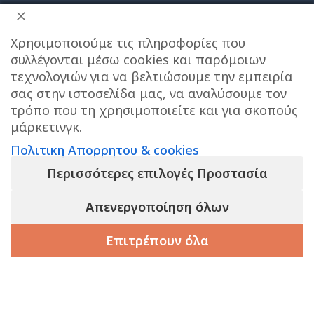
Χρησιμοποιούμε τις πληροφορίες που
συλλέγονται μέσω cookies και παρόμοιων
ΔΙΕΥΘΥΝΣΗ ΚΑΤΑΣΤΗΜΑΤΟΣ
τεχνολογιών για να βελτιώσουμε την εμπειρία
σας στην ιστοσελίδα μας, να αναλύσουμε τον
Care stores Χολαργού: 17ης Νοεμβρίου 20, Χολαργός ,
τρόπο που τη χρησιμοποιείτε και για σκοπούς
2106514570
Χάρτης
μάρκετινγκ.
Πολιτικη Απορρητου & cookies
ΚΕΝΤΡΙΚΕΣ ΑΠΟΘΗΚΕΣ ΠΑΙΑΝΙΑ
Τηλεφωνο
επικοινωνίας αποθήκης : 6976890700
Περισσότερες επιλογές Προστασία
Απενεργοποίηση όλων
Τηλεφωνο εξυπηρετησης πελατων e-shop : 2106540303
Ωράριο εξυπηρέτησης : 09:00-17:00
Επιτρέπουν όλα
τάστημα
Καλάθι
Korean Beauty
Filters