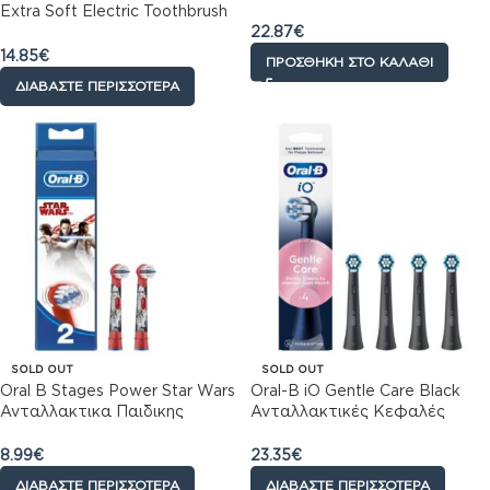
Ηλεκτρική Οδοντόβουρτσα
Extra Soft Electric Toothbrush
4τμχ
22.87
€
Head 3 Years+ Ανταλλακτικές
Κεφαλές Παιδικής Ηλεκτρικής
14.85
€
ΠΡΟΣΘΉΚΗ ΣΤΟ ΚΑΛΆΘΙ
Οδοντόβουρτσας με Μικρή
ΔΙΑΒΆΣΤΕ ΠΕΡΙΣΣΌΤΕΡΑ
Κεφαλή & Πολύ Μαλακές Ίνες
4 Τεμάχια
SOLD OUT
SOLD OUT
Oral B Stages Power Star Wars
Oral-B iO Gentle Care Black
Ανταλλακτικα Παιδικης
Ανταλλακτικές Κεφαλές
Ηλεκτρικης Οδοντοβουρτσας,
Ηλεκτρικής Οδοντόβουρτσας,
2 τεμάχια
4τεμ
8.99
€
23.35
€
ΔΙΑΒΆΣΤΕ ΠΕΡΙΣΣΌΤΕΡΑ
ΔΙΑΒΆΣΤΕ ΠΕΡΙΣΣΌΤΕΡΑ