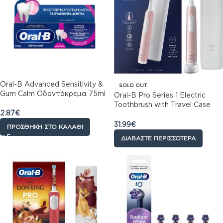
Oral-B Advanced Sensitivity &
SOLD OUT
Gum Calm Οδοντόκρεμα 75ml
Oral-B Pro Series 1 Electric
Toothbrush with Travel Case
2.87
€
Ηλεκτρική Οδοντόβουρτσα
Ροζ με Θήκη Ταξιδίου, 1τεμ
31.99
€
ΠΡΟΣΘΉΚΗ ΣΤΟ ΚΑΛΆΘΙ
ΔΙΑΒΆΣΤΕ ΠΕΡΙΣΣΌΤΕΡΑ