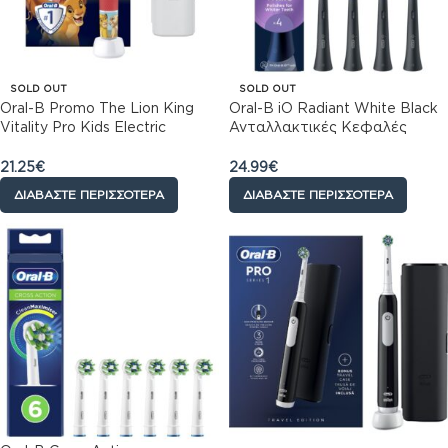
SOLD OUT
SOLD OUT
Oral-B Promo The Lion King
Oral-B iO Radiant White Black
Vitality Pro Kids Electric
Ανταλλακτικές Κεφαλές
Toothbrush 3+ Years Άσπρο –
Ηλεκτρικής Οδοντόβουρτσας,
Κόκκινο 1 Τεμάχιο & Θήκη
4τεμ
21.25
€
24.99
€
Μεταφοράς 1 Τεμάχιο
ΔΙΑΒΆΣΤΕ ΠΕΡΙΣΣΌΤΕΡΑ
ΔΙΑΒΆΣΤΕ ΠΕΡΙΣΣΌΤΕΡΑ