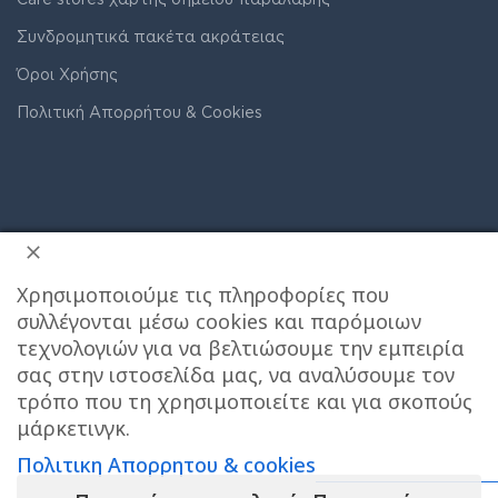
Συνδρομητικά πακέτα ακράτειας
Όροι Χρήσης
Πολιτική Απορρήτου & Cookies
Χρησιμοποιούμε τις πληροφορίες που
συλλέγονται μέσω cookies και παρόμοιων
τεχνολογιών για να βελτιώσουμε την εμπειρία
σας στην ιστοσελίδα μας, να αναλύσουμε τον
τρόπο που τη χρησιμοποιείτε και για σκοπούς
ΔΙΕΥΘΥΝΣΗ ΚΑΤΑΣΤΗΜΑΤΟΣ
μάρκετινγκ.
Πολιτικη Απορρητου & cookies
Care stores Χολαργού: 17ης Νοεμβρίου 20, Χολαργός ,
2106514570
Χάρτης