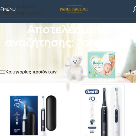
Skip to navigation
MENU
Skip to main content
Αποτελέσματα
αναζήτησης: “oral b io”
Προϊοντα
/
Αποτελέσματα αναζήτησης για “oral b io”
Βλέπετε 1–16 από 70 αποτελέσματα
Κατηγορίες προϊόντων