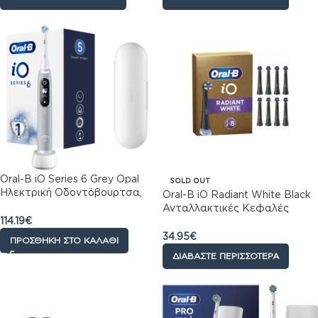
Oral-B iO Series 6 Grey Opal
SOLD OUT
Ηλεκτρική Οδοντόβουρτσα,
Oral-B iO Radiant White Black
1τεμ
Ανταλλακτικές Κεφαλές
114.19
€
Ηλεκτρικής Οδοντόβουρτσας,
8τεμ
34.95
€
ΠΡΟΣΘΉΚΗ ΣΤΟ ΚΑΛΆΘΙ
ΔΙΑΒΆΣΤΕ ΠΕΡΙΣΣΌΤΕΡΑ