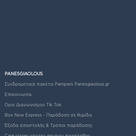
PANESGIAOLOUS
Συνδρομητικά πακετα Pampers Panesgiaolous.gr
Επικοινωνία
Οροι Διαγωνισμου Tik Tok
Box Now Express - Παράδοση σε θυρίδα
Έξοδα αποστολής & Τρόποι παράδοσης
Care stores χαρτης σημειου παραλαβης