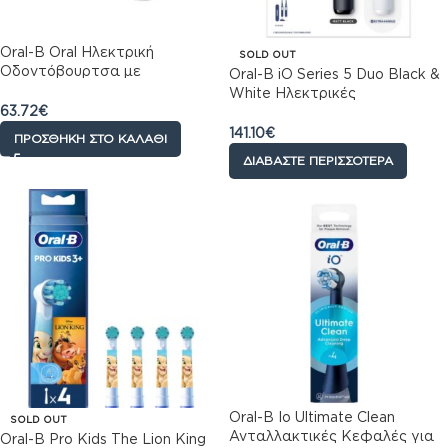
Oral-B Oral Ηλεκτρική
SOLD OUT
Οδοντόβουρτσα με
Oral-B iO Series 5 Duo Black &
Αισθητήρα Πίεσης και Θήκη
White Ηλεκτρικές
Ταξιδίου Μαύρη
63.72
€
Οδοντόβουρτσες Μαύρο &
Λευκό, 2τεμ
141.10
€
ΠΡΟΣΘΉΚΗ ΣΤΟ ΚΑΛΆΘΙ
ΔΙΑΒΆΣΤΕ ΠΕΡΙΣΣΌΤΕΡΑ
Oral-B Io Ultimate Clean
SOLD OUT
Ανταλλακτικές Κεφαλές για
Oral-B Pro Kids The Lion King