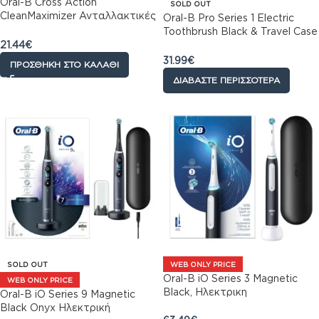
Oral-B Cross Action
SOLD OUT
CleanMaximizer Ανταλλακτικές
Oral-B Pro Series 1 Electric
Κεφαλές για Ηλεκτρική
Toothbrush Black & Travel Case
Οδοντόβουρτσα, 6τεμ
21.44
€
Ηλεκτρική Οδοντόβουρτσα
Mαύρη & Θήκη Ταξιδίου, 1τεμ
31.99
€
ΠΡΟΣΘΉΚΗ ΣΤΟ ΚΑΛΆΘΙ
ΔΙΑΒΆΣΤΕ ΠΕΡΙΣΣΌΤΕΡΑ
SOLD OUT
WEB ONLY PRICE
Oral-B iO Series 3 Magnetic
WEB ONLY PRICE
Black, Ηλεκτρικη
Oral-B iO Series 9 Magnetic
Οδοντόβουρτσα Μαύρη 1τμχ
Black Onyx Hλεκτρική